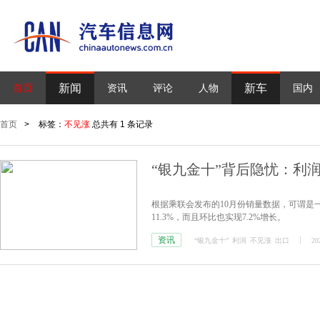
新闻
新车
首页
资讯
评论
人物
国内
首页
>
标签：
不见涨
总共有 1 条记录
“银九金十”背后隐忧：利
根据乘联会发布的10月份销量数据，可谓是一
11.3%，而且环比也实现7.2%增长。
资讯
“银九金十”
利润
不见涨
出口
20