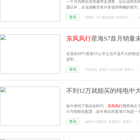
一个月内两位高管被带走调查，足以说明东
题以外，企业战略也有许多值得商榷的地方
资讯
星海S7
V9
销量拉胯
东风风行
2
东风风行
星海S7首月销量
在首款MPV星海V9上市之后不温不火的情况
进军。
资讯
东风风行
星海S7
自主品牌
新势力
不到12万就能买的纯电中
如今来到了电动化时代，
东风风行
顺势推出
计与智能化配置，如今推出的星海S7就是一
资讯
纯电中大型轿车
东风风行
星海S7