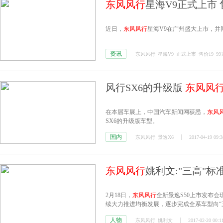
东风风行
星海V9正式上市 售
近日，
东风风行
星海V9在广州盛大上市，并
资讯
东风风行
星海V9
正式上市
售价19
9
风行SX6的升级版
东风风
在本届车展上，中国汽车新闻网获悉，
东风
SX6的升级版车型。
国内
东风风行
景逸X6
2017-04-19 09:3
东风风行
姚利文:"三高"
2月18日，
东风风行
全新景逸S50上市发布
续大力推进均衡发展，逐步完成全系车型向“
代。
人物
东风风行
姚利文
2017-02-20 00:1