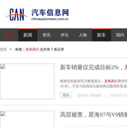
新闻
新车
首页
资讯
评论
人物
国内
首页
>
标签：
东风风行
总共有 7 条记录
新车销量仅完成目标2%，
根据东风集团官方数据显示，
东风风行
乘用
43.4%，不仅与其他自主板块两位数增长
资讯
东风风行
东风集团
2025-05-15 15
高层被查，星海S7与V9销