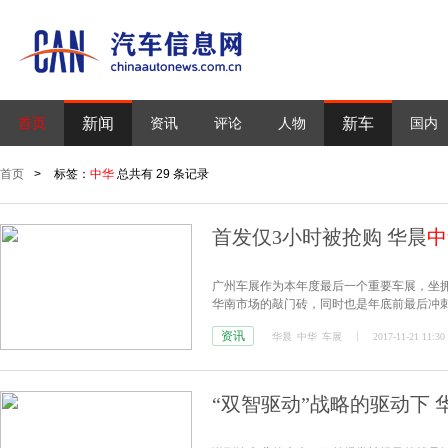
新闻
新车
首页
资讯
评论
人物
国内
首页
>
标签：
中华
总共有 29 条记录
首发仅3小时被抢购 华晨
中
广州车展作为本年度最后一个重要车展，坐
华南市场的敲门砖，同时也是年底前最后冲
车、首发车就层出不穷。
资讯
华晨
中华
车展
2017-11-21 11:30
“双智驱动”战略的驱动下 