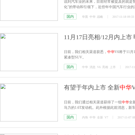
说到汽车业的未来，目前经常被提及的就是智
化”的带动和引领下，近些年中国汽车行业
与核心技术的掌握，“弯道超车”正在逐渐成
国内
华晨
中华
战略
2017-11-18 09:33
11月17日亮相/12月内上市
日前，我们相关渠道获悉，
中华
V6将于11
紧凑型SUV。
国内
中华
消息
V6
亮相
上市
2017-11
有望于年内上市 全新
中华
日前，我们通过相关渠道获得了一组
中华
全
马力的1.6T发动机。此外根据此前消息，新
国内
内饰
中华
全新
V7
2017-11-07 0