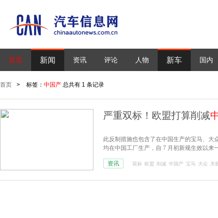
新闻
新车
首页
资讯
评论
人物
国内
首页
>
标签：
中国产
总共有 1 条记录
严重双标！欧盟打算削减
此反制措施也包含了在中国生产的宝马、大众电动车，
均在中国工厂生产，自 7 月初新规生效以来一
算对宝马和大众开绿灯。
资讯
双标
欧盟
削减
中国产
宝马
大众
关