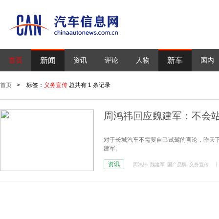
新闻
新车
首页
资讯
评论
人物
国内
首页
>
标签：
义务宣传
总共有 1 条记录
周鸿祎回应魏建军：不会
对于长城汽车不需要自己试驾的言论，昨天下
建军。
资讯
周鸿祎
魏建军
国产品牌
义务宣传