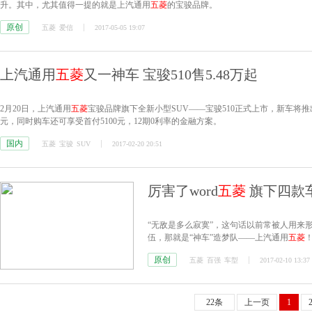
升。其中，尤其值得一提的就是上汽通用
五菱
的宝骏品牌。
原创
五菱
爱信
2017-05-05 19:07
上汽通用
五菱
又一神车 宝骏510售5.48万起
2月20日，上汽通用
五菱
宝骏品牌旗下全新小型SUV——宝骏510正式上市，新车将推出搭载
元，同时购车还可享受首付5100元，12期0利率的金融方案。
国内
五菱
宝骏
SUV
2017-02-20 20:51
厉害了word
五菱
旗下四款
“无敌是多么寂寞”，这句话以前常被人用来
伍，那就是“神车”造梦队——上汽通用
五菱
原创
五菱
百强
车型
2017-02-10 13:37
22条
上一页
1