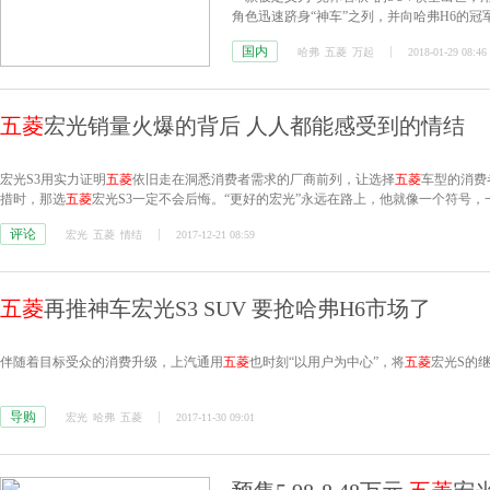
角色迅速跻身“神车”之列，并向哈弗H6的冠
国内
哈弗
五菱
万起
2018-01-29 08:46
五菱
宏光销量火爆的背后 人人都能感受到的情结
宏光S3用实力证明
五菱
依旧走在洞悉消费者需求的厂商前列，让选择
五菱
车型的消费
措时，那选
五菱
宏光S3一定不会后悔。“更好的宏光”永远在路上，他就像一个符号
舒适。
评论
宏光
五菱
情结
2017-12-21 08:59
五菱
再推神车宏光S3 SUV 要抢哈弗H6市场了
伴随着目标受众的消费升级，上汽通用
五菱
也时刻“以用户为中心”，将
五菱
宏光S的
导购
宏光
哈弗
五菱
2017-11-30 09:01