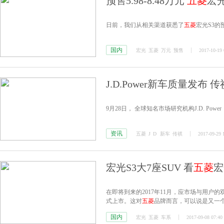
预售5.98-8.48万元
五菱
宏
日前，我们从相关渠道获悉了
五菱
宏光S3的
国内
宏光
五菱
万元
预售
2017-10-19 
J.D.Power新车质量发布 传
9月28日， 全球知名市场研究机构J.D. Po
资讯
五菱
J
D
新车
传祺
2017-09-29 
宏光S3大7座SUV 看
五菱
宏
在即将到来的2017年11月，应市场与用户的
式上市。这对
五菱
品牌而言，可以说是又一
重要之举，在新开启的未来里，
五菱
宏光品
国内
宏光
五菱
车系
2017-09-08 07:40