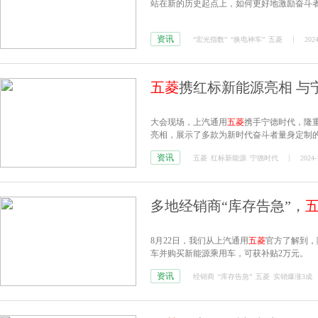
站在新的历史起点上，如何更好地激励奋斗
资讯
“宏光指数”
“换电神车”
五菱
2024
五菱
携红标新能源亮相 与
大会现场，上汽通用
五菱
携手宁德时代，隆
亮相，展示了多款为新时代奋斗者量身定制的
资讯
五菱
红标新能源
宁德时代
2024-
多地经销商“库存告急”，
8月22日，我们从上汽通用
五菱
官方了解到，
车并购买新能源乘用车，可获补贴2万元。
资讯
经销商
“库存告急”
五菱
实销爆涨3成