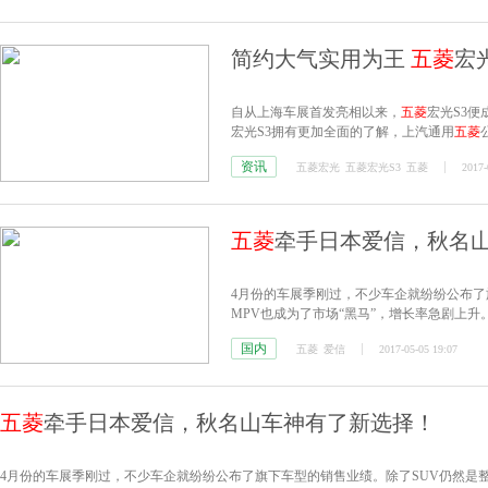
简约大气实用为王
五菱
宏
自从上海车展首发亮相以来，
五菱
宏光S3
宏光S3拥有更加全面的了解，上汽通用
五菱
资讯
五菱宏光
五菱宏光S3
五菱
2017-
五菱
牵手日本爱信，秋名
4月份的车展季刚过，不少车企就纷纷公布了
MPV也成为了市场“黑马”，增长率急剧上
国内
五菱
爱信
2017-05-05 19:07
五菱
牵手日本爱信，秋名山车神有了新选择！
4月份的车展季刚过，不少车企就纷纷公布了旗下车型的销售业绩。除了SUV仍然是整