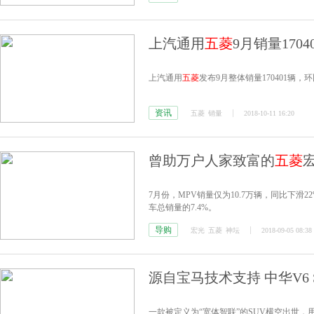
上汽通用
五菱
9月销量1704
上汽通用
五菱
发布9月整体销量170401辆，环
资讯
五菱
销量
2018-10-11 16:20
曾助万户人家致富的
五菱
7月份，MPV销量仅为10.7万辆，同比下滑
车总销量的7.4%。
导购
宏光
五菱
神坛
2018-09-05 08:38
源自宝马技术支持 中华V6 
一款被定义为“宽体智联”的SUV横空出世，