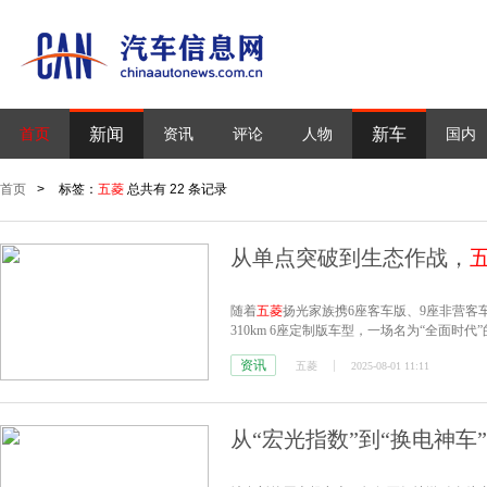
新闻
新车
首页
资讯
评论
人物
国内
首页
>
标签：
五菱
总共有 22 条记录
从单点突破到生态作战，
随着
五菱
扬光家族携6座客车版、9座非营客
310km 6座定制版车型，一场名为“全面时
资讯
五菱
2025-08-01 11:11
从“宏光指数”到“换电神车