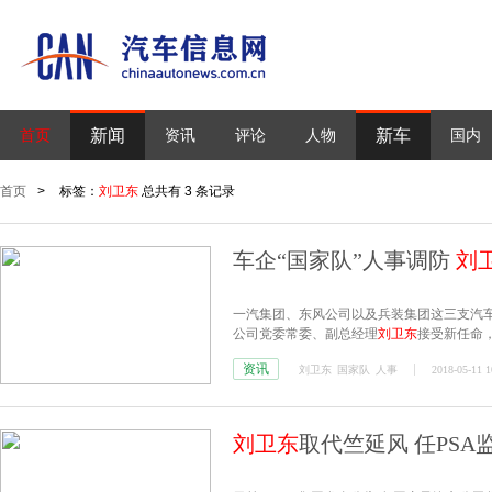
新闻
新车
首页
资讯
评论
人物
国内
首页
>
标签：
刘卫东
总共有 3 条记录
车企“国家队”人事调防
刘
一汽集团、东风公司以及兵装集团这三支汽车
公司党委常委、副总经理
刘卫东
接受新任命
资讯
刘卫东
国家队
人事
2018-05-11 1
刘卫东
取代竺延风 任PS