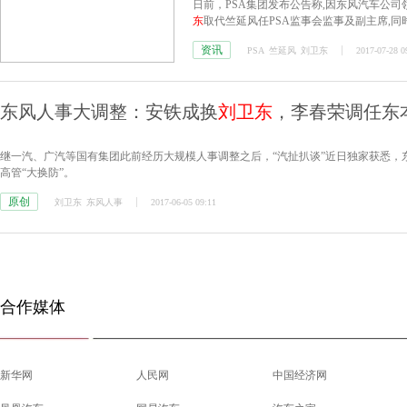
日前，PSA集团发布公告称,因东风汽车公司领
东
取代竺延风任PSA监事会监事及副主席,
PSA监事会成员、亚洲业务发展委员会主席
资讯
PSA
竺延风
刘卫东
2017-07-28 0
月“大动作”的后续。
东风人事大调整：安铁成换
刘卫东
，李春荣调任东
继一汽、广汽等国有集团此前经历大规模人事调整之后，“汽扯扒谈”近日独家获悉
高管“大换防”。
原创
刘卫东
东风人事
2017-06-05 09:11
合作媒体
新华网
人民网
中国经济网