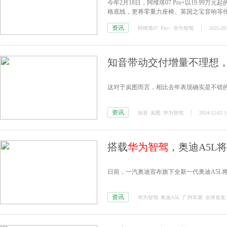
今年2月18日，阿维塔07 Pro+以19.
格底线，更将零重力座椅、英国之宝音响等传
资讯
阿维塔07
Pro+
华为智驾
2025-03
知音带动交付增量不理想，
这对于岚图而言，相比去年表现确实是不错
资讯
知音
岚图
华为智驾
2024-12-02 1
搭载
华为智驾
，奥迪A5L
日前，一汽奥迪宣布旗下全新一代奥迪A5L将
资讯
华为智驾
奥迪A5L
广州车展
全球首发