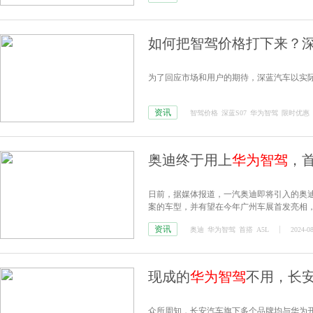
如何把智驾价格打下来？深
为了回应市场和用户的期待，深蓝汽车以实
资讯
智驾价格
深蓝S07
华为智驾
限时优惠
奥迪终于用上
华为智驾
，首
日前，据媒体报道，一汽奥迪即将引入的奥迪
案的车型，并有望在今年广州车展首发亮相，2
资讯
奥迪
华为智驾
首搭
A5L
2024-08
现成的
华为智驾
不用，长安
众所周知，长安汽车旗下多个品牌均与华为