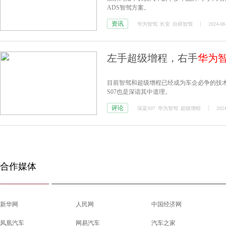
ADS智驾方案。
资讯
华为智驾
长安
自研智驾
2024-08
左手超级增程，右手
华为
目前智驾和超级增程已经成为车企必争的技
S07也是深谙其中道理。
评论
深蓝S07
华为智驾
超级增程
2024
合作媒体
新华网
人民网
中国经济网
凤凰汽车
网易汽车
汽车之家