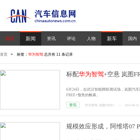
新闻
新车
首页
资讯
评论
人物
国内
首页
>
标签：
华为智驾
总共有 11 条记录
标配
华为智驾
+空悬 岚图FR
6月24日，在武汉智能网联测试场，岚图汽
FREE+预售的帷幕。
资讯
华为智驾
岚图FREE+
2025-06-25
规模效应形成，阿维塔07 P