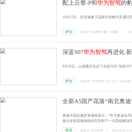
配上云辇-P和
华为智驾
的
10月11日，比亚迪旗下品牌方程豹汽车通过
评论
云辇-P
华为智驾
豹8
方程豹
202
深蓝S07
华为智驾
再进化 新增
9月29日，山城重庆见证了深蓝汽车“深蓝S07
评论
深蓝S07
华为智驾
City
LCC
Plus功能
全新A5国产花落“南北奥迪
奥迪中国总裁罗英瀚就表示：“作为奥迪在
推出全新高端纯电动车型和下一代高端燃油车
资讯
全新A5
华为智驾
2024-09-06 11:3