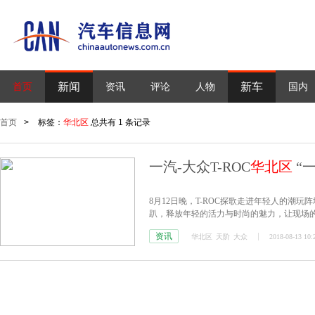
新闻
新车
首页
资讯
评论
人物
国内
首页
>
标签：
华北区
总共有 1 条记录
一汽-大众T-ROC
华北区
“
8月12日晚，T-ROC探歌走进年轻人的潮
趴，释放年轻的活力与时尚的魅力，让现场的
资讯
华北区
天阶
大众
2018-08-13 10: