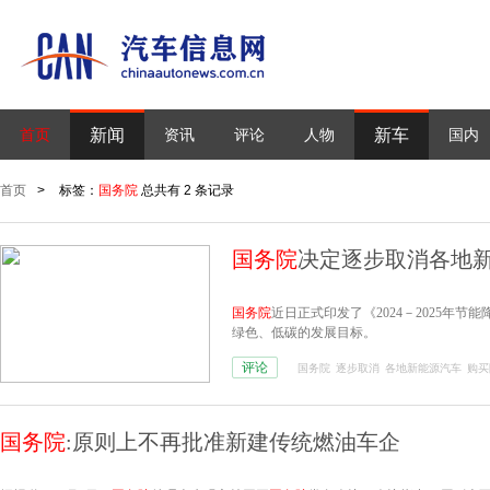
新闻
新车
首页
资讯
评论
人物
国内
首页
>
标签：
国务院
总共有 2 条记录
国务院
决定逐步取消各地
国务院
近日正式印发了《2024－2025年
绿色、低碳的发展目标。
评论
国务院
逐步取消
各地新能源汽车
购买
国务院
:原则上不再批准新建传统燃油车企