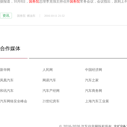
据报道，10月8日，
国务院
总理李克强主持召开
国务院
常务会议，会议指出，原则上
资讯
国务院
燃油车
2016-10-11 21:52
合作媒体
新华网
人民网
中国经济网
凤凰汽车
网易汽车
汽车之家
和讯汽车
汽车产经网
汽车商务网
汽车网络安全峰会
21世纪房车
上海汽车工业展
©
2016-2026 汽车信息网版权所有
京ICP备1