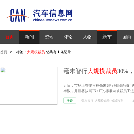
新闻
新车
首页
资讯
评论
人物
国内
首页
>
标签：
大规模裁员
总共有 1 条记录
毫末智行
大规模裁员
30%
近日，市场上有传言称毫末智行对职能部门
半数，并且将按照“N+1”的标准向被裁员工
评论
毫末智行
大规模裁员
长城汽车
2