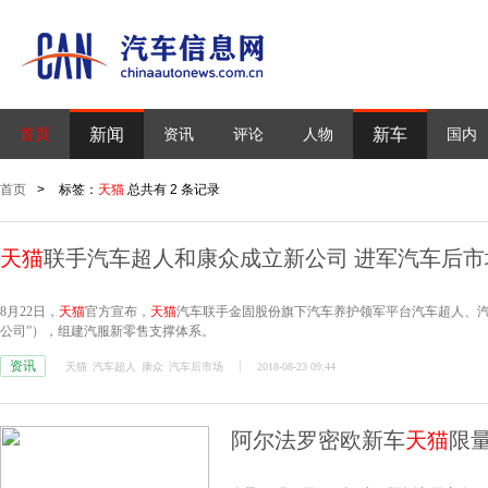
新闻
新车
首页
资讯
评论
人物
国内
首页
>
标签：
天猫
总共有 2 条记录
天猫
联手汽车超人和康众成立新公司 进军汽车后市
8月22日，
天猫
官方宣布，
天猫
汽车联手金固股份旗下汽车养护领军平台汽车超人、汽
公司”），组建汽服新零售支撑体系。
资讯
天猫
汽车超人
康众
汽车后市场
2018-08-23 09:44
阿尔法罗密欧新车
天猫
限