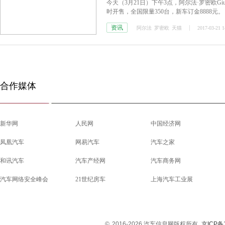
今天（3月21日）下午3点，阿尔法·罗密欧Giulia
时开售，全国限量350台，新车订金8888元。
资讯
阿尔法
罗密欧
天猫
2017-03-21 1
合作媒体
新华网
人民网
中国经济网
凤凰汽车
网易汽车
汽车之家
和讯汽车
汽车产经网
汽车商务网
汽车网络安全峰会
21世纪房车
上海汽车工业展
©
2016-2026 汽车信息网版权所有
京ICP备1