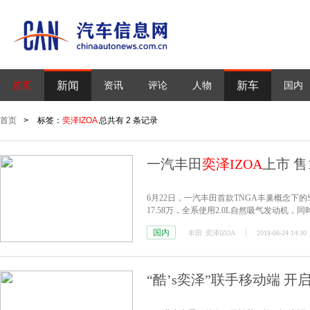
新闻
新车
首页
资讯
评论
人物
国内
首页
>
标签：
奕泽IZOA
总共有 2 条记录
一汽丰田
奕泽IZOA
上市 售14
6月22日，一汽丰田首款TNGA丰巢概念下的
17.58万，全系使用2.0L自然吸气发动机
择。
国内
丰田
奕泽IZOA
2018-06-24 14:30
“酷’s奕泽”联手移动端 开