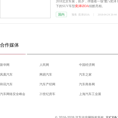
2018北京车展，前夕，伴随着一场“酷’s奕泽 
下的SUV车型
奕泽IZOA
炫酷亮相。
国内
预售
奕泽IZOA
2018-04-24 20:44
合作媒体
新华网
人民网
中国经济网
凤凰汽车
网易汽车
汽车之家
和讯汽车
汽车产经网
汽车商务网
汽车网络安全峰会
21世纪房车
上海汽车工业展
©
2016-2026 汽车信息网版权所有
京ICP备1