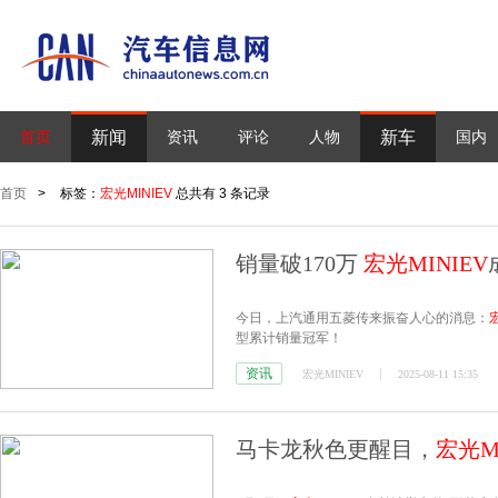
新闻
新车
首页
资讯
评论
人物
国内
首页
>
标签：
宏光MINIEV
总共有 3 条记录
销量破170万
宏光MINIEV
今日，上汽通用五菱传来振奋人心的消息：
型累计销量冠军！
资讯
宏光MINIEV
2025-08-11 15:35
马卡龙秋色更醒目，
宏光MI