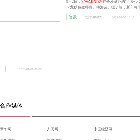
9月2日，
宏光MINIEV
在长沙举办的“五菱少
卡龙秋色生椰白、梅洛蓝。据了解，新车将
型，上市价格分别为：3.76万元和4.36万
资讯
宏光MINIEV
2021-09-06 10:15
1970-01-01 08:00
合作媒体
新华网
人民网
中国经济网