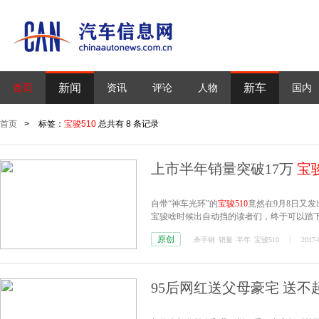
新闻
新车
首页
资讯
评论
人物
国内
首页
>
标签：
宝骏510
总共有 8 条记录
上市半年销量突破17万
宝骏
自带“神车光环”的
宝骏510
竟然在9月8日又发
宝骏啥时候出自动挡的读者们，终于可以踏
原创
杀手锏
销量
半年
宝骏510
2017-
95后网红送父母豪宅 送