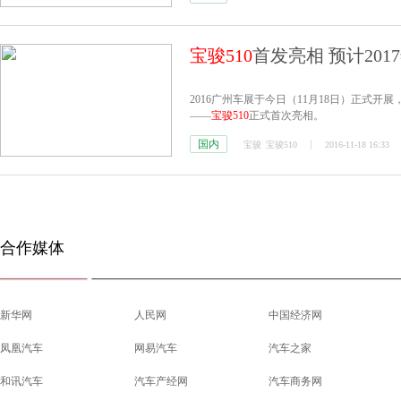
宝骏510
首发亮相 预计201
2016广州车展于今日（11月18日）正式
——
宝骏510
正式首次亮相。
国内
宝骏
宝骏510
2016-11-18 16:33
合作媒体
新华网
人民网
中国经济网
凤凰汽车
网易汽车
汽车之家
和讯汽车
汽车产经网
汽车商务网