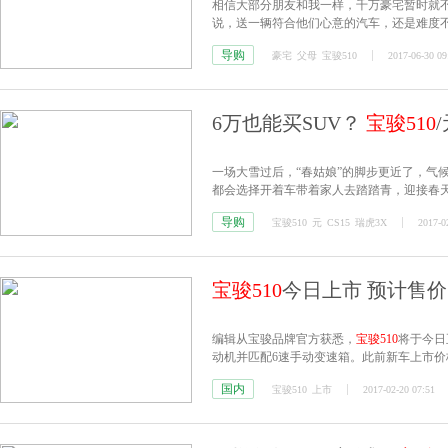
相信大部分朋友和我一样，千万豪宅暂时就
说，送一辆符合他们心意的汽车，还是难度
合您送给父母当礼物。
导购
豪宅
父母
宝骏510
2017-06-30 09
6万也能买SUV？
宝骏510
一场大雪过后，“春姑娘”的脚步更近了，气
都会选择开着车带着家人去踏踏青，迎接春
款价格比较低的代步小型SUV来说就比较合
导购
宝骏510
元
CS15
瑞虎3X
2017-0
荐。
宝骏510
今日上市 预计售价5.
编辑从宝骏品牌官方获悉，
宝骏510
将于今日
动机并匹配6速手动变速箱。此前新车上市价格已
国内
宝骏510
上市
2017-02-20 07:51