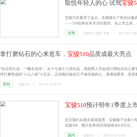
取悦年轻人的心 试驾
宝骏5
宝骏汽车看准了这点，先期推出了性价比极高的
——510也将在本月20日面市。在上市之前
是否值得我们的期待呢？
试驾
宝骏510
试驾
手动
2017-02-17 00
拿打磨钻石的心来造车，
宝骏510
品质成最大亮点
“钻石恒久远，一颗永流传”。从十七或十八世纪起，美国男人开始流行用钻石向心
序打磨而成的“八心八箭”小石头，正好能比喻自己千锤百炼的心，满满地爱意、坚若
原创
宝骏510
2017-01-20 09:24
宝骏510
预计明年1季度上市 
近日我们从相关渠道获悉，宝骏旗下全新小型
宝骏560，预计其售价区间或将在6-8万元。
国内
宝骏510
2016-11-24 00:16