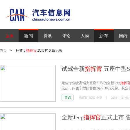
新闻
新车
首页
资讯
评论
人物
国内
首页
>
标签：
指挥官
总共有 6 条记录
试驾全新
指挥官
五座中型S
定位专业级高端大五座SUV的全新Jeep
指挥
元起，四驱车型的售价为29.38万元起。从定
导购
指挥官
试驾
全新
2018-07-27 08:
全新Jeep
指挥官
正式上市 售价