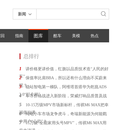
新闻
图库
召回
指南
酷车
美模
热点
总排行
1
讲价格更讲价值，红旗以品质技术造“人民的好
车”
2
保值率比肩BBA，所以还有什么理由不买蔚来
呢？
3
稳站智电第一梯队，阿维塔首搭华为乾崑ADS
3.0“打个样”
4
车市价格战进入新阶段，荣威打响品质普及战
5
10-15万级MPV市场新标杆，传祺M6 MAX把幸
福值拉满
6
纯电小车市场龙争虎斗，奇瑞新能源为何能戳
中用户“心巴”？
7
15万级“全能家用头号MPV”，传祺M6 MAX用