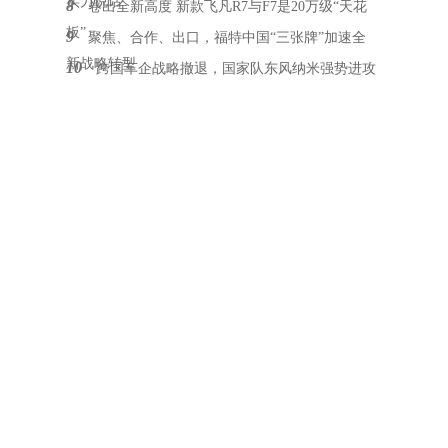
实力说话
8
卷出全新高度 新款飞凡R7与F7是20万级“天花
板”
9
聚焦、合作、出口，福特中国“三张牌”加速全
新战略转型
10
跨国车企战略撤退，国家队东风纳米强势进攻