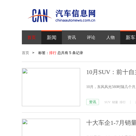
新闻
新车
首页
资讯
评论
人物
首页
>
标签：
排行
总共有 5 条记录
10月SUV：前十
10月，东风风光580时隔几
资讯
SUV
销量
排行
十大车企1-7月销