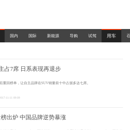
用车
国内
国际
新能源
导购
试驾
自主占7席 日系表现再退步
个月后重回榜单，让自主品牌在SUV销量前十中占据多达七席。
2017-11-11 09:09
量榜出炉 中国品牌逆势暴涨