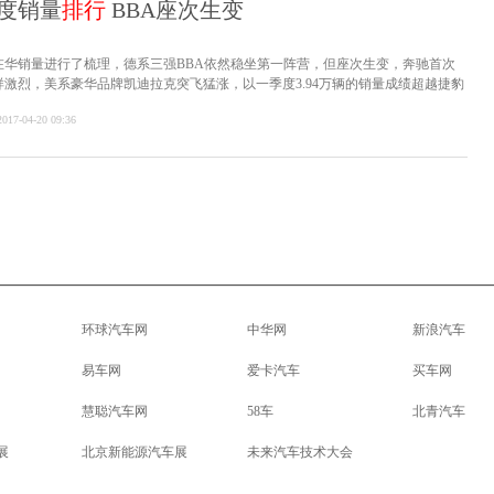
度销量
排行
BBA座次生变
在华销量进行了梳理，德系三强BBA依然稳坐第一阵营，但座次生变，奔驰首次
激烈，美系豪华品牌凯迪拉克突飞猛涨，以一季度3.94万辆的销量成绩超越捷豹
2017-04-20 09:36
环球汽车网
中华网
新浪汽车
易车网
爱卡汽车
买车网
慧聪汽车网
58车
北青汽车
展
北京新能源汽车展
未来汽车技术大会