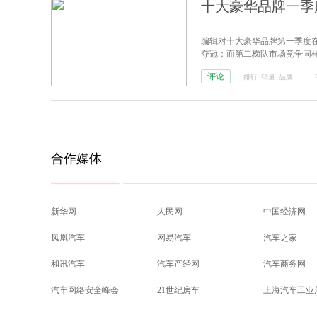
十大豪华品牌一季
编辑对十大豪华品牌第一季度
夺冠；而第二梯队市场竞争同样
路虎，摘得第二梯队冠军。
评论
排行
销量
品牌
合作媒体
新华网
人民网
中国经济网
凤凰汽车
网易汽车
汽车之家
和讯汽车
汽车产经网
汽车商务网
汽车网络安全峰会
21世纪房车
上海汽车工业