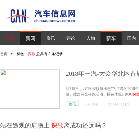
新闻
新车
首页
资讯
评论
人物
国内
首页
>
标签：
探歌
总共有 3 条记录
2018年一汽-大众华北区首
8月18日，以“跑出彩 耀出色”为主题的20
幕。此次荧光夜跑活动，旨在体现T-ROC
探
突显所有自信都是努力付出后的坚信，所有
资讯
大众
探歌
2018-08-19 21:24
站在途观的肩膀上
探歌
离成功还远吗？