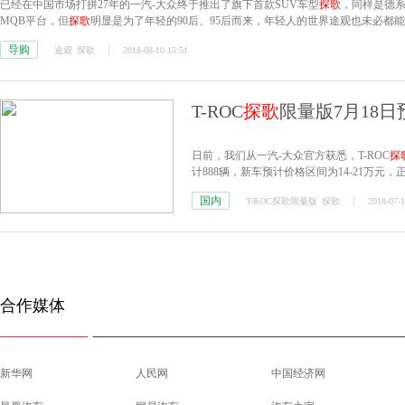
已经在中国市场打拼27年的一汽-大众终于推出了旗下首款SUV车型
探歌
，同样是德
MQB平台，但
探歌
明显是为了年轻的90后、95后而来，年轻人的世界途观也未必都
导购
途观
探歌
2018-08-10 15:51
T-ROC
探歌
限量版7月18日
日前，我们从一汽-大众官方获悉，T-ROC
探
计888辆，新车预计价格区间为14-21万元
国内
T-ROC探歌限量版
探歌
2018-07-1
合作媒体
新华网
人民网
中国经济网