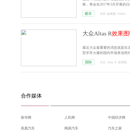
格，将会在2017年3月开幕的
酷车
丰田
效果图
YARiS
大众Altas R
效果图
最近大众最重要的消息就是在北美
型非常火爆的国内市场来说绝
国际
大众
Altas
R
效果图
合作媒体
新华网
人民网
中国经济网
凤凰汽车
网易汽车
汽车之家