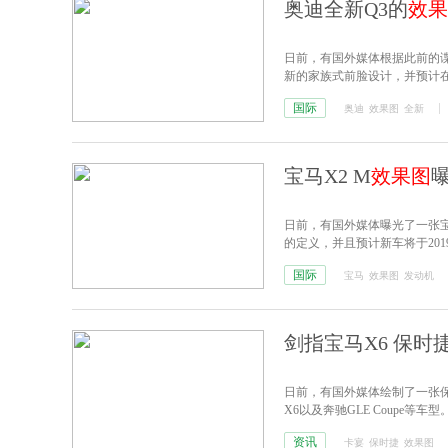
奥迪全新Q3的
效果
日前，有国外媒体根据此前的谍
新的家族式前脸设计，并预计在
国际
奥迪
效果图
全新
宝马X2 M
效果图
曝
日前，有国外媒体曝光了一张宝
的定义，并且预计新车将于201
国际
宝马
效果图
发动机
剑指宝马X6 保时捷
日前，有国外媒体绘制了一张保时
X6以及奔驰GLE Coupe等车型
资讯
卡宴
保时捷
效果图