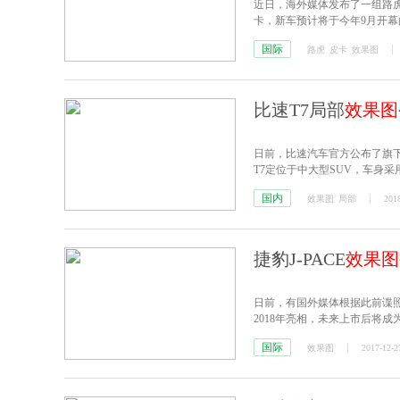
近日，海外媒体发布了一组路虎
卡，新车预计将于今年9月开幕
国际
路虎
皮卡
效果图
比速T7局部
效果图
日前，比速汽车官方公布了旗下
T7定位于中大型SUV，车身采
国内
效果图
局部
2018
捷豹J-PACE
效果图
日前，有国外媒体根据此前谍照绘
2018年亮相，未来上市后将成
国际
效果图
2017-12-2