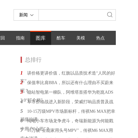
新闻
图库
召回
指南
酷车
美模
热点
总排行
1
讲价格更讲价值，红旗以品质技术造“人民的好
车”
2
保值率比肩BBA，所以还有什么理由不买蔚来
呢？
3
稳站智电第一梯队，阿维塔首搭华为乾崑ADS
3.0“打个样”
4
车市价格战进入新阶段，荣威打响品质普及战
5
10-15万级MPV市场新标杆，传祺M6 MAX把幸
福值拉满
6
纯电小车市场龙争虎斗，奇瑞新能源为何能戳
中用户“心巴”？
7
15万级“全能家用头号MPV”，传祺M6 MAX用