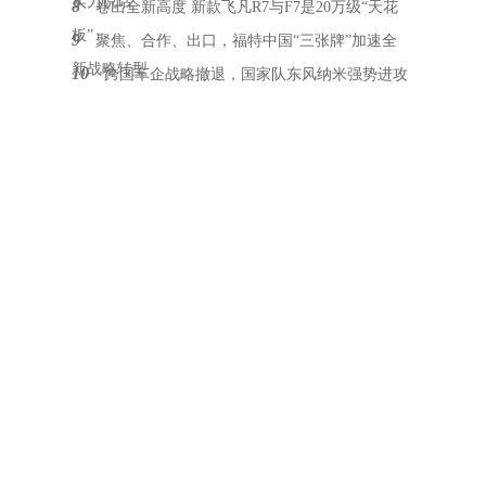
实力说话
8
卷出全新高度 新款飞凡R7与F7是20万级“天花
板”
9
聚焦、合作、出口，福特中国“三张牌”加速全
新战略转型
10
跨国车企战略撤退，国家队东风纳米强势进攻