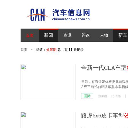
新闻
新车
首页
资讯
评论
人物
首页
>
标签：
效果图
总共有 11 条记录
全新一代CLA车型
日前，有海外媒体根据此前曝光
A级三厢长轴距版车型非常相似
国际
效果图
一代
车型
路虎6x6皮卡车型