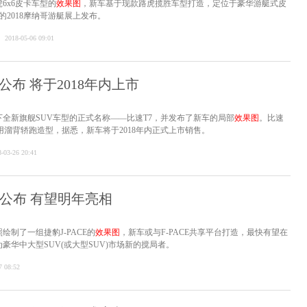
6x6皮卡车型的
效果图
，新车基于现款路虎揽胜车型打造，定位于豪华游艇式皮
的2018摩纳哥游艇展上发布。
2018-05-06 09:01
公布 将于2018年内上市
全新旗舰SUV车型的正式名称——比速T7，并发布了新车的局部
效果图
。比速
用溜背轿跑造型，据悉，新车将于2018年内正式上市销售。
-03-26 20:41
公布 有望明年亮相
制了一组捷豹J-PACE的
效果图
，新车或与F-PACE共享平台打造，最快有望在
为豪华中大型SUV(或大型SUV)市场新的搅局者。
7 08:52