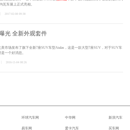
日内瓦车展上正式亮相。
2017-02-08 09:38
曝光 全新外观套件
市场发布了旗下全新7座SUV车型Atalas，这是一款大型7座SUV，对于SUV车
对是一个好消息。
2016-11-04 08:26
环球汽车网
中华网
新浪汽车
易车网
爱卡汽车
买车网