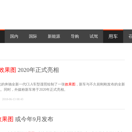
用车
国内
国际
新能源
导购
试驾
效果图
2020年正式亮相
的奔驰全新一代CLA车型谍照绘制了一张
效果图
，新车与不久前刚刚发布的全新
。同时，外媒称新车将于2020年正式亮相。
2018-06-13 08:43
效果图
或今年9月发布