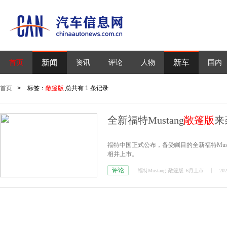
新闻
新车
首页
资讯
评论
人物
国内
首页
>
标签：
敞篷版
总共有 1 条记录
全新福特Mustang
敞篷版
来
福特中国正式公布，备受瞩目的全新福特Musta
相并上市。
评论
福特Mustang
敞篷版
6月上市
202