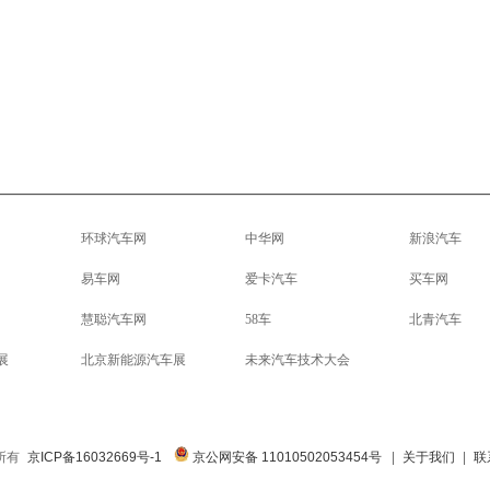
环球汽车网
中华网
新浪汽车
易车网
爱卡汽车
买车网
慧聪汽车网
58车
北青汽车
展
北京新能源汽车展
未来汽车技术大会
权所有
京ICP备16032669号-1
京公网安备 11010502053454号
|
关于我们
|
联