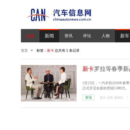
新闻
新车
首页
资讯
评论
人物
首页
>
标签：
新卡
总共有 1 条记录
新卡
罗拉等春季新
3月23日，一汽丰田2018年
正式开启全新的营销3.0时代。
资讯
新卡
丰田
新时代