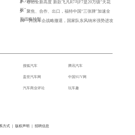
实力说话
8
卷出全新高度 新款飞凡R7与F7是20万级“天花
板”
9
聚焦、合作、出口，福特中国“三张牌”加速全
新战略转型
10
跨国车企战略撤退，国家队东风纳米强势进攻
搜狐汽车
腾讯汽车
盖世汽车网
中国SUV网
汽车商业评论
玩车趣
系方式
|
版权声明
|
招聘信息