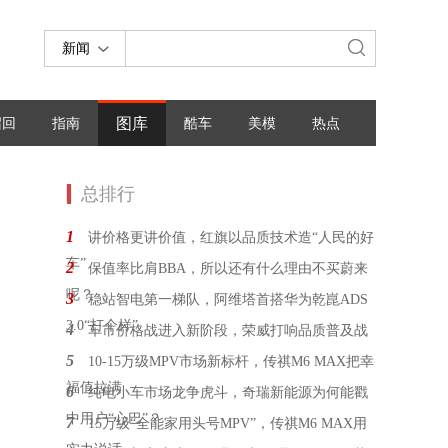
新闻
图库
召回
指南
酷车
美模
热点
总排行
1
讲价格更讲价值，红旗以品质技术造“人民的好
车”
2
保值率比肩BBA，所以还有什么理由不买蔚来
呢？
3
稳站智电第一梯队，阿维塔首搭华为乾崑ADS
3.0“打个样”
4
车市价格战进入新阶段，荣威打响品质普及战
5
10-15万级MPV市场新标杆，传祺M6 MAX把幸
福值拉满
6
纯电小车市场龙争虎斗，奇瑞新能源为何能戳
中用户“心巴”？
7
15万级“全能家用头号MPV”，传祺M6 MAX用