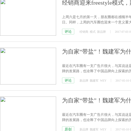
经销商迎来freestyle模式
上周六是七月的第一天，朋友圈都在感慨半
日。同样，上周的汽车圈也迎来一个意义重
评论
经销商
模式
新品牌
2017-07-03 0
为自家“带盐”！魏建军为
最近在汽车圈有一支广告片很火，与其说这
牌的发展路，也诠释了中国品牌向上探索的
的新汽车品牌WEY。
评论
新品牌
魏建军
WEY
2017-05-10 
为自家“带盐”！魏建军为
最近在汽车圈有一支广告片很火，与其说这
牌的发展路，也诠释了中国品牌向上探索的
的新汽车品牌WEY。
原创
新品牌
魏建军
WEY
2017-05-10 