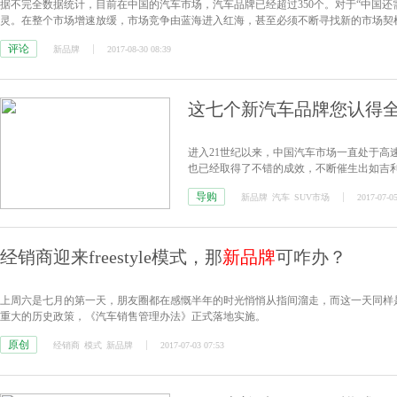
据不完全数据统计，目前在中国的汽车市场，汽车品牌已经超过350个。对于“中国
灵。在整个市场增速放缓，市场竞争由蓝海进入红海，甚至必须不断寻找新的市场契
评论
新品牌
2017-08-30 08:39
这七个新汽车品牌您认得全
进入21世纪以来，中国汽车市场一直处于高
也已经取得了不错的成效，不断催生出如吉
市场依旧有着不小的市场潜力可待发掘。
导购
新品牌
汽车
SUV市场
2017-07-05
经销商迎来freestyle模式，那
新品牌
可咋办？
上周六是七月的第一天，朋友圈都在感慨半年的时光悄悄从指间溜走，而这一天同样
重大的历史政策，《汽车销售管理办法》正式落地实施。
原创
经销商
模式
新品牌
2017-07-03 07:53