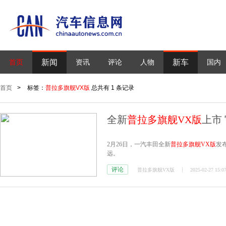
新闻
新车
首页
资讯
评论
人物
国内
首页
>
标签：
普拉多旗舰VX版
总共有 1 条记录
全新
普拉多旗舰VX版
上市 
2月26日，一汽丰田全新
普拉多旗舰VX版
发
远。
评论
普拉多旗舰VX版
2025-02-27 15:0