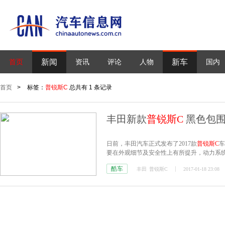
新闻
新车
首页
资讯
评论
人物
国内
首页
>
标签：
普锐斯C
总共有 1 条记录
丰田新款
普锐斯C
黑色包围
日前，丰田汽车正式发布了2017款
普锐斯C
车
要在外观细节及安全性上有所提升，动力系
酷车
丰田
普锐斯C
2017-01-18 23:08