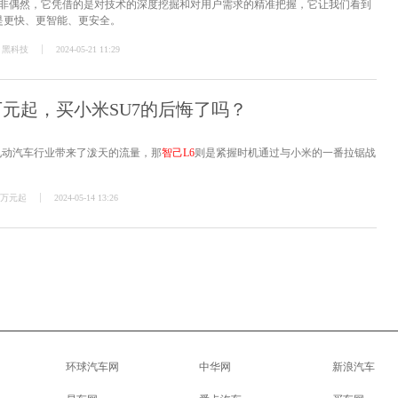
非偶然，它凭借的是对技术的深度挖掘和对用户需求的精准把握，它让我们看到
是更快、更智能、更安全。
黑科技
2024-05-21 11:29
9万元起，买小米SU7的后悔了吗？
电动汽车行业带来了泼天的流量，那
智己L6
则是紧握时机通过与小米的一番拉锯战
9万元起
2024-05-14 13:26
环球汽车网
中华网
新浪汽车