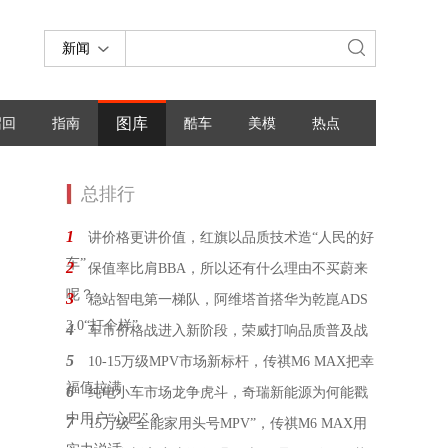
新闻
图库
召回
指南
酷车
美模
热点
总排行
1
讲价格更讲价值，红旗以品质技术造“人民的好
车”
2
保值率比肩BBA，所以还有什么理由不买蔚来
呢？
3
稳站智电第一梯队，阿维塔首搭华为乾崑ADS
3.0“打个样”
4
车市价格战进入新阶段，荣威打响品质普及战
5
10-15万级MPV市场新标杆，传祺M6 MAX把幸
福值拉满
6
纯电小车市场龙争虎斗，奇瑞新能源为何能戳
中用户“心巴”？
7
15万级“全能家用头号MPV”，传祺M6 MAX用