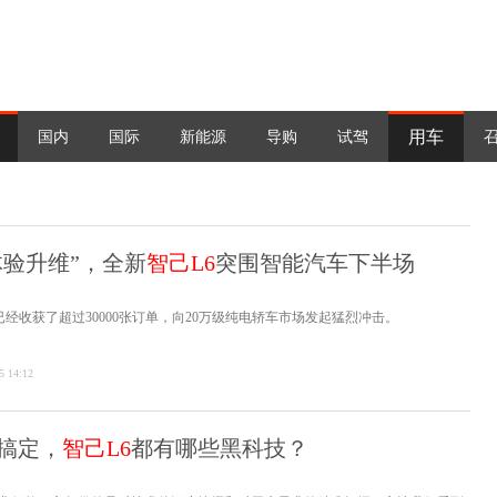
用车
国内
国际
新能源
导购
试驾
体验升维”，全新
智己L6
突围智能汽车下半场
已经收获了超过30000张订单，向20万级纯电轿车市场发起猛烈冲击。
5 14:12
搞定，
智己L6
都有哪些黑科技？