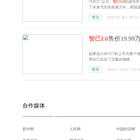
“E车汇”认为，
智己L6
的成功并
了未来汽车的发展方向，那就
资讯
城市行车
痛点
智己L6
智己L6
售价19.9
如果说小米SU7的上市为整个
帮自己站在了流量的巅峰。
资讯
智己L6
小米SU7
19
9
合作媒体
新华网
人民网
中国经济网