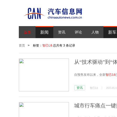
新闻
新车
首页
资讯
评论
人物
首页
>
标签：
智己L6
总共有 3 条记录
从“技术驱动”到“
自预售发布以来，全新
智己L6
资讯
智己L6
2025-05-1
城市行车痛点一键