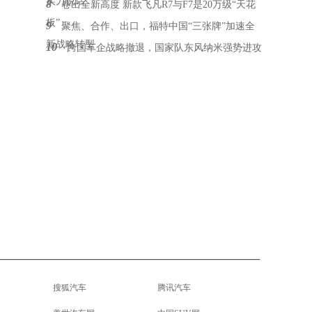
实力说话
8
卷出全新高度 新款飞凡R7与F7是20万级“天花
板”
9
聚焦、合作、出口，福特中国“三张牌”加速全
新战略转型
10
跨国车企战略撤退，国家队东风纳米强势进攻
搜狐汽车
腾讯汽车