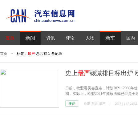
新闻
新车
首页
资讯
评论
人物
国内
首页
>
标签：
最严
总共有 1 条记录
史上
最严
碳减排目标出炉 
日前，欧盟委员会宣布，计划2021~2030
期，实际上，欧盟2021年排放法规已经是全
克；美国到2025年二氧化碳排放量须降至每公里
评论
欧盟
车企
最严
2017-11-17 21:32