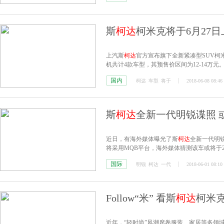
斯
柯达
柯米克将于6月27日
上汽斯
柯达
官方宣布旗下全新紧凑型SUV柯米
机共计4款车型，其预售价区间为12-14万元
国内
柯达
车型
将于
2018-06-08 08:46
斯
柯达
全新一代明锐谍照 或
近日，有海外媒体曝光了斯
柯达
全新一代明
将采用MQB平台，海外媒体猜测该车或将于2
国际
明锐
柯达
一代
2018-06-01 08:10
Follow“米” 看斯
柯达
柯米克
近年，“轻时尚”风潮席卷服装、家居等多领