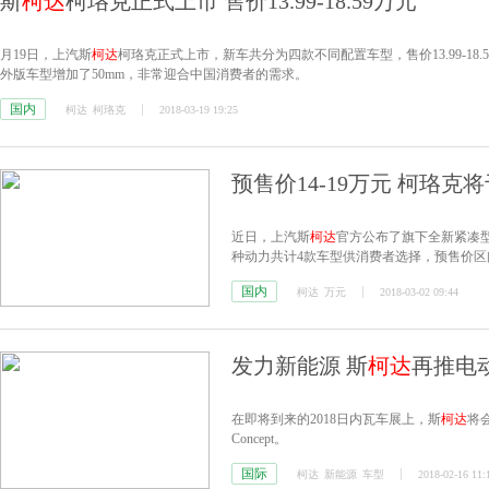
斯
柯达
柯珞克正式上市 售价13.99-18.59万元
月19日，上汽斯
柯达
柯珞克正式上市，新车共分为四款不同配置车型，售价13.99-1
外版车型增加了50mm，非常迎合中国消费者的需求。
国内
柯达
柯珞克
2018-03-19 19:25
预售价14-19万元 柯珞克
近日，上汽斯
柯达
官方公布了旗下全新紧凑型SUV柯
种动力共计4款车型供消费者选择，预售价区间
国内
柯达
万元
2018-03-02 09:44
发力新能源 斯
柯达
再推电
在即将到来的2018日内瓦车展上，斯
柯达
将会
Concept。
国际
柯达
新能源
车型
2018-02-16 11: