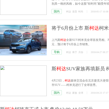
别具一格的风格，如今这股“轻时尚”颇受年
SUV——斯
柯达
柯米克。
国内
柯达
造型
时尚
2018-05-17 16:08
将于6月份上市 斯
柯达
柯米
上汽斯
柯达
全新SUV柯米克全球首发亮相。
元，预计将于6月份上市销售。
导购
柯达
将于
月份
2018-04-27 08:27
斯
柯达
SUV家族再填新员
4月23日，
柯达
媒体交流会在北京捷克大使馆
市SUV——柯米克进行了全球首秀。
国内
柯达
家族
全球
2018-04-23 17:17