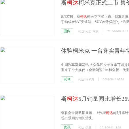
斯
柯达
柯米克正式上市 售价
6月27日，斯
柯达
柯米克正式上市。新车共推出4
手动或者6AT变速箱。SUV攻势猛烈的上汽
迎来了SUV家族中最小的成员柯米克。新车基
国内
柯达
元起
家族
2018-06-28 11:18
上明确的锁定于城市年轻人。
体验柯米克 一台务实青年需
中国汽车新闻网讯 大众集团今年在华可谓
宝来了个大换代（全新朗逸Plus和全新一代宝
达
柯珞克。然而正当我们努力尝试记住这几
试驾
柯达
柯米克
2018-06-12 07:58
柯米克。尺寸没有比柯珞克小多少尽管定位
斯
柯达
5月销量同比增长26
乘联会最新数据显示，上汽斯
柯达
前5月累计
现出强劲的增长势头。
资讯
柯达
销量
2018-06-11 11:02