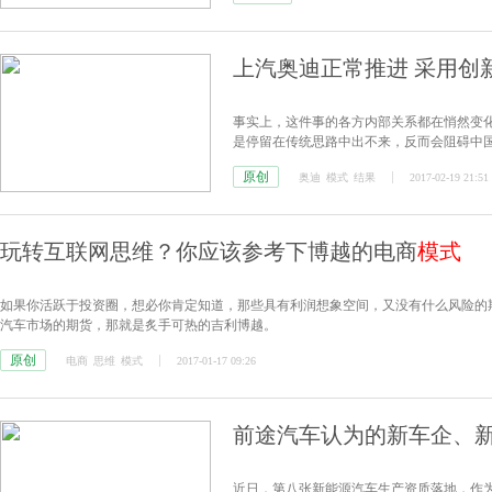
上汽奥迪正常推进 采用创
事实上，这件事的各方内部关系都在悄然变化
是停留在传统思路中出不来，反而会阻碍中
原创
奥迪
模式
结果
2017-02-19 21:51
玩转互联网思维？你应该参考下博越的电商
模式
如果你活跃于投资圈，想必你肯定知道，那些具有利润想象空间，又没有什么风险的
汽车市场的期货，那就是炙手可热的吉利博越。
原创
电商
思维
模式
2017-01-17 09:26
前途汽车认为的新车企、
近日，第八张新能源汽车生产资质落地，作为