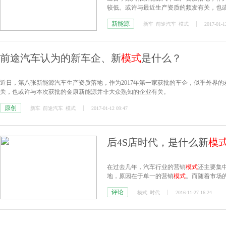
较低。或许与最近生产资质的频发有关，也
新能源
新车
前途汽车
模式
2017-01-1
前途汽车认为的新车企、新
模式
是什么？
近日，第八张新能源汽车生产资质落地，作为2017年第一家获批的车企，似乎外界
关，也或许与本次获批的金康新能源并非大众熟知的企业有关。
原创
新车
前途汽车
模式
2017-01-12 09:47
后4S店时代，是什么新
模
在过去几年，汽车行业的营销
模式
还主要集
地，原因在于单一的营销
模式
。而随着市场
店的盈利
模式
带来了巨大的冲击。但追根溯源
评论
模式
时代
2016-11-27 16:24