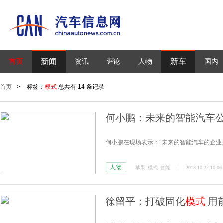
新闻
新车
首页
资讯
评论
人物
国内
首页
>
标签：
模式
总共有 14 条记录
何小鹏：未来的智能汽车公
何小鹏在现场表示：“未来的智能汽车的企业
人物
苹果
模式
智能
2018-10-22 10:06
徐留平：打破固化
模式
用