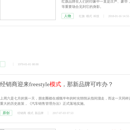
红旗品牌在人们的印象中一直是庄严、豪华，
等重要场合见到它的身影。
人物
红旗
模式
科技
2018-01-16 14:55
1970-01-01 08:00
经销商迎来freestyle
模式
，那新品牌可咋办？
上周六是七月的第一天，朋友圈都在感慨半年的时光悄悄从指间溜走，而这一天同样
重大的历史政策，《汽车销售管理办法》正式落地实施。
原创
经销商
模式
新品牌
2017-07-03 07:53