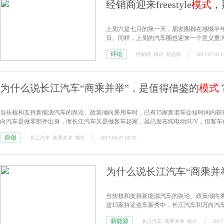
经销商迎来freestyle
模式
，
上周六是七月的第一天，朋友圈都在感慨半
日。同样，上周的汽车圈也迎来一个意义重
评论
经销商
模式
新品牌
2017-07-03 0
为什么说长江汽车“商乘并举”，是值得借鉴的
模式
当扶植和支持新能源汽车的舆论、政策倾向乘用车时，已有15家新老车企短时间内获
向汽车是做零部件出身，而长江汽车又是做客车起家，虽已发布纯电动SUV，但客车
原创
长江汽车
商乘并举
模式
2017-06-07 08:35
为什么说长江汽车“商乘并
当扶植和支持新能源汽车的舆论、政策倾向乘
这15家持证造车新秀中，长江汽车和万向汽
SUV，但客车仍是主业。
新能源
长江汽车
商乘并举
模式
2017-