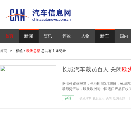
新闻
新车
首页
资讯
评论
人物
国内
首页
>
标签：
欧洲总部
总共有 1 条记录
长城汽车裁员百人 关闭
欧
据海外媒体报道，当地时间5月29日，长城
场形势严峻，以及欧洲对中国进口产品征收
评论
长城汽车
裁员百人
关闭
欧洲总部