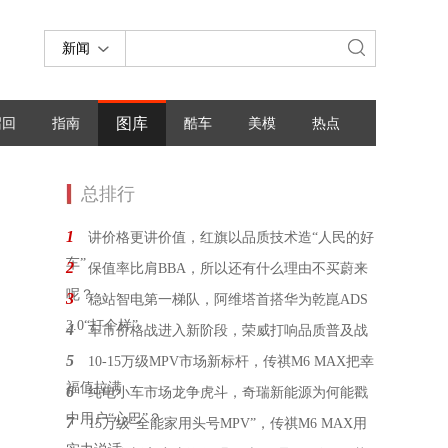
新闻
图库
召回
指南
酷车
美模
热点
总排行
1
讲价格更讲价值，红旗以品质技术造“人民的好
车”
2
保值率比肩BBA，所以还有什么理由不买蔚来
呢？
3
稳站智电第一梯队，阿维塔首搭华为乾崑ADS
3.0“打个样”
4
车市价格战进入新阶段，荣威打响品质普及战
5
10-15万级MPV市场新标杆，传祺M6 MAX把幸
福值拉满
6
纯电小车市场龙争虎斗，奇瑞新能源为何能戳
中用户“心巴”？
7
15万级“全能家用头号MPV”，传祺M6 MAX用