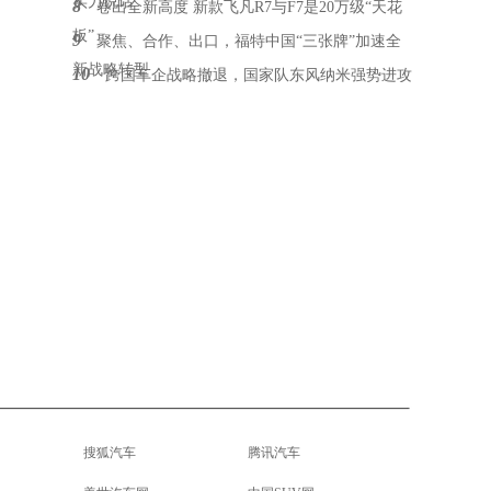
实力说话
8
卷出全新高度 新款飞凡R7与F7是20万级“天花
板”
9
聚焦、合作、出口，福特中国“三张牌”加速全
新战略转型
10
跨国车企战略撤退，国家队东风纳米强势进攻
搜狐汽车
腾讯汽车