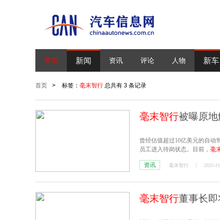
新闻
新车
首页
资讯
评论
人物
首页
>
标签：
毫末智行
总共有 3 条记录
毫末智行
被曝原地
曾经估值超过10亿美元的自动
员工进入待岗状态。目前，
毫
资讯
毫末智行
2025-11
毫末智行
董事长即