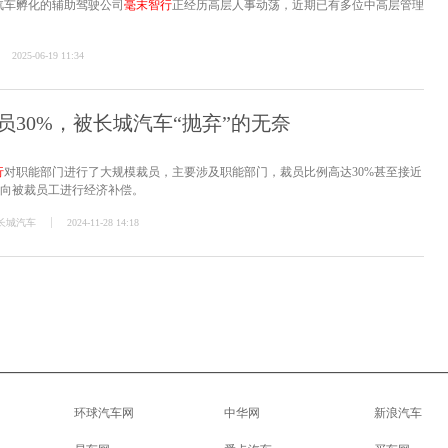
汽车孵化的辅助驾驶公司
毫末智行
正经历高层人事动荡，近期已有多位中高层管理
2025-06-19 11:34
员30%，被长城汽车“抛弃”的无奈
行
对职能部门进行了大规模裁员，主要涉及职能部门，裁员比例高达30%甚至接近
标准向被裁员工进行经济补偿。
长城汽车
2024-11-28 14:18
环球汽车网
中华网
新浪汽车