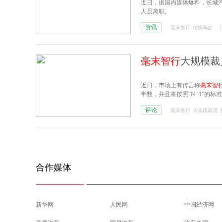
近日，据国内媒体爆料，长城
人员离职。
资讯
毫末智行
传统车企
毫末智行
大规模裁
近日，市场上有传言称
毫末智
半数，并且将按照“N+1”的
评论
毫末智行
大规模裁员
合作媒体
新华网
人民网
中国经济网