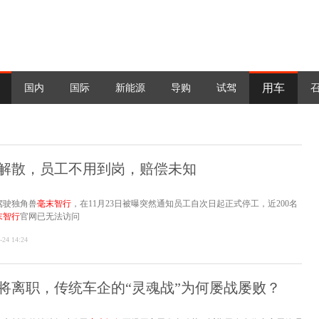
用车
国内
国际
新能源
导购
试驾
解散，员工不用到岗，赔偿未知
驾驶独角兽
毫末智行
，在11月23日被曝突然通知员工自次日起正式停工，近200名
末智行
官网已无法访问
-24 14:24
将离职，传统车企的“灵魂战”为何屡战屡败？