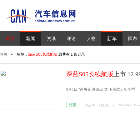
新闻
新车
首页
资讯
评论
人物
国内
首页
>
标签：
深蓝S05长续航版
总共有 1 条记录
深蓝S05长续航版
上市 12.
8月1日,“新央企 新深蓝”旗下首款上新车型
资讯
深蓝S05长续航版
2025-08-01 15:2