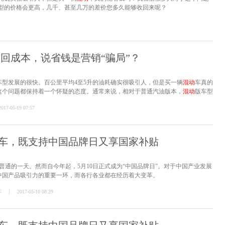
型的价格会更高，几千、甚至几万的差价您多久能够收回来呢？
年收回成本，说省钱是营销“骗局”？
车型发展的很快。百公里平均4至5升的油耗确实很吸引人，但是买一辆
混动
车真的
这个问题都保持着一个怀疑的态度。通常来说，相对于普通汽油版本，
混动
版车型
万的差价您多久能够收回来呢？
2017-05-19 07:57
车，既支持中国品牌日又享国家补贴
很普通的一天。然而自今年起，5月10日正式成为“中国品牌日”。对于中国产业发展
中国产品吸引力的重要一环，而各行各业都在经历着大变革。
车
2017-05-10 08:29