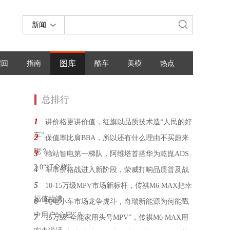
新闻
图库
召回
指南
酷车
美模
热点
总排行
1
讲价格更讲价值，红旗以品质技术造“人民的好
车”
2
保值率比肩BBA，所以还有什么理由不买蔚来
呢？
3
稳站智电第一梯队，阿维塔首搭华为乾崑ADS
3.0“打个样”
4
车市价格战进入新阶段，荣威打响品质普及战
5
10-15万级MPV市场新标杆，传祺M6 MAX把幸
福值拉满
6
纯电小车市场龙争虎斗，奇瑞新能源为何能戳
中用户“心巴”？
7
15万级“全能家用头号MPV”，传祺M6 MAX用