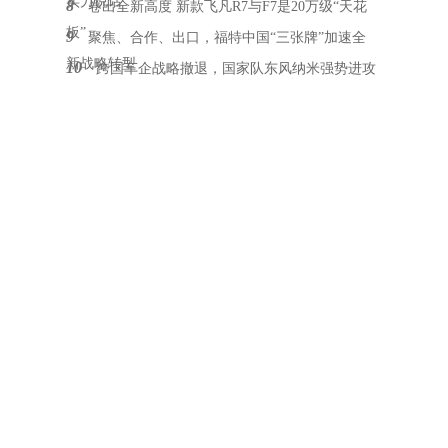
实力说话
8
卷出全新高度 新款飞凡R7与F7是20万级“天花
板”
9
聚焦、合作、出口，福特中国“三张牌”加速全
新战略转型
10
跨国车企战略撤退，国家队东风纳米强势进攻