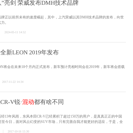
”亮剑 荣威发布DMH技术品牌
品牌正以前所未有的速度崛起，其中，上汽荣威以其DMH技术品牌的发布，向世
实力。
2024-05-11 14:52
全新LEON 2019年发布
ON将会在未来18个月内正式发布，新车预计亮相时间会在2019年，新车将会搭载
2017-11-22 14:34
R-V锐·
混动
都有啥不同
历经13年风雨，东风本田CR-V已经累积了超过150万的用户，是真真正正的中国
时至今日，面对风云幻变的SUV市场，只有完善自我才能更好的适应，于是，全
2017-10-16 15:30