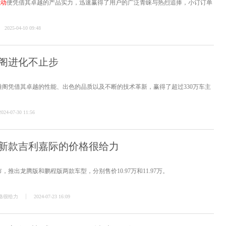
混动
便凭借其卓越的产品实力，迅速赢得了用户的广泛青睐与热烈追捧，小订订单
2025-04-10 09:48
阁进化不止步
，雅阁凭借其卓越的性能、出色的品质以及不断的技术革新，赢得了超过330万车主
2024-07-30 11:56
新款吉利嘉际的价格很给力
，推出龙腾版和鹏程版两款车型，分别售价10.97万和11.97万。
格很给力
2024-07-23 16:09