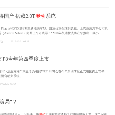
国产 搭载2.0T
混动
系统
Plug-in和XT5 28E两款新能源车型。凯迪拉克全球副总裁、上汽通用汽车公司凯
ndreas Schaaf）向网上车市表示：“2018年凯迪拉克将在华推出一款小
混动
2017-10-01 08:15
Y P8今年第四季度上市
2017法兰克福车展更名亮相的WEY P8将会在今年第四季度正式在国内上市销
式混合动力系统。
17-09-14 08:57
骗局”？
油耗确实很吸引人，但是买一辆
混动
车真的能省钱吗？我相信很多人对于这个问题