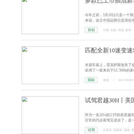
多款已上市插混新
今年之前，5月10日只是一个
来说，设立中国品牌日是强化
原创
中国
补贴
混动
新车
匹配全新10速变速箱
本届车展上，雷克萨斯发布了全新L
采用了一套来自于LC 500h
国际
混动
2017-03-08 
试驾君越30H丨
作为一名2014款2 0T的老
日常的代步座驾又进步了，是
试驾
日系车
美系车
混动