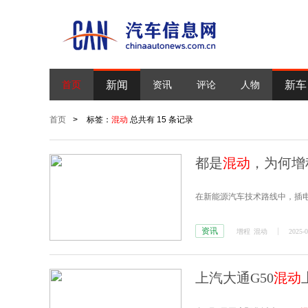
新闻
新车
首页
资讯
评论
人物
首页
>
标签：
混动
总共有 15 条记录
都是
混动
，为何增
在新能源汽车技术路线中，插
资讯
增程
混动
2025-0
上汽大通G50
混动