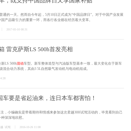
车，既支持中国品牌日又享国家补贴
很普通的一天。然而自今年起，5月10日正式成为“中国品牌日”。对于中国产业发展
中国产品吸引力的重要一环，而各行各业都在经历着大变革。
2017-05-10 08:31
 雷克萨斯LS 500h首发亮相
S 500h
混动
车型。新车整体造型与汽油版车型基本一致，最大变化在于新车
的多级混合动力系统，其由3 5L自然吸气发动机与电动机组成。
14:28
美国车要是省起油来，连日本车都害怕！
君越车主，小编确实是带着期待和情感来参加这次君越30H试驾活动的，毕竟看到自己
一种深深地欣慰。
君越
试驾
2016-10-26 11:08