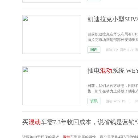
凯迪拉克小型SUV将
目前凯迪拉克在华仅布局有CT6 
迪拉克市场营销部部长安德里斯（A
SUV。”
国内
凯迪拉克
国产
SUV
插电
混动
系统 WE
日前，我们从官方获悉，刚刚在
售，新车在动力上搭载了插电
资讯
混动
WEY
P8
20
买
混动
车需7.3年收回成本，说省钱是营销“
近两年由于环保的需求，
混动
车型发展的很快。百公里平均4至5升的