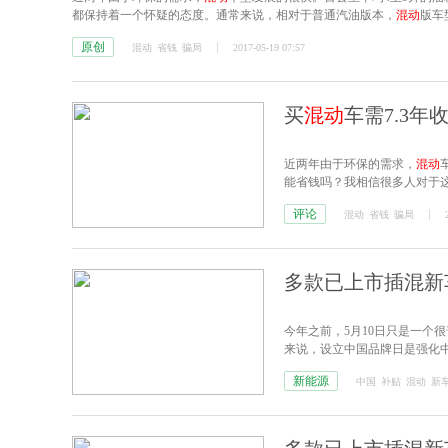
都保持着一个怀疑的态度。通常来说，相对于普通汽油版本，
混动
版车
原创
混动
省钱
骗局
2017-05-19 07:57
买
混动
车需7.3
近两年由于环保的需求，
混动
能省钱吗？我相信很多人对于
的价格会更高，几千、甚至几
评论
混动
省钱
骗局
多款已上市插混新
今年之前，5月10日只是一个
来说，设立中国品牌日是强化
新能源
中国
补贴
混动
新