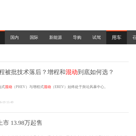
用车
国内
国际
新能源
导购
试驾
程被批技术落后？增程和
混动
到底如何选？
电式
混动
（PHEV）与增程式
混动
（EREV）始终处于舆论风暴中心。
6-19 15:49
上市 13.98万起售