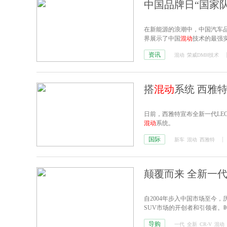
中国品牌日“国家队
在新能源的浪潮中，中国汽车
界展示了中国
混动
技术的最强
资讯
混动
荣威DMH技术
搭
混动
系统 西雅特
日前，西雅特宣布全新一代LE
混动
系统。
国际
新车
混动
西雅特
颠覆而来 全新一代C
自2004年步入中国市场至今，
SUV市场的开创者和引领者。
新一代CR-V颠覆而来。
导购
一代
全新
CR-V
混动