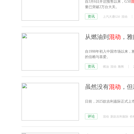
自3月6日开启预售以来，G50
量已突破2万台大关。
资讯
上汽大通G50
混动
从燃油到
混动
，雅
自1998年初入中国市场以来
的信赖与喜爱。
资讯
燃油
混动
雅阁
虽然没有
混动
，但
日前，2025款吉利嘉际正式上市
评论
混动
新款吉利嘉际
价