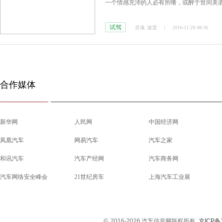
一个情感充沛的人必有所嗜，或醉于世间美
试驾
灵魂
速度
2016-11-29 08:36
合作媒体
新华网
人民网
中国经济网
凤凰汽车
网易汽车
汽车之家
和讯汽车
汽车产经网
汽车商务网
汽车网络安全峰会
21世纪房车
上海汽车工业展
©
2016-2026 汽车信息网版权所有
京ICP备1