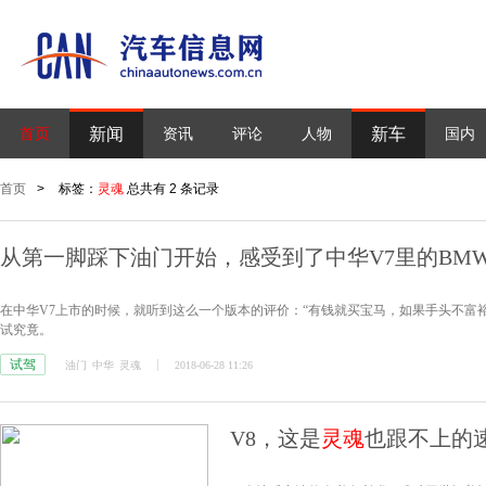
新闻
新车
首页
资讯
评论
人物
国内
首页
>
标签：
灵魂
总共有 2 条记录
从第一脚踩下油门开始，感受到了中华V7里的BM
在中华V7上市的时候，就听到这么一个版本的评价：“有钱就买宝马，如果手头不富
试究竟。
试驾
油门
中华
灵魂
2018-06-28 11:26
V8，这是
灵魂
也跟不上的