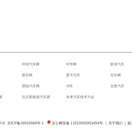
环球汽车网
中华网
新浪汽车
易车网
爱卡汽车
买车网
慧聪汽车网
58车
北青汽车
展
北京新能源汽车展
未来汽车技术大会
权所有
京ICP备16032669号-1
京公网安备 11010502053454号
|
关于我们
|
联