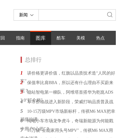
新闻
图库
召回
指南
酷车
美模
热点
总排行
1
讲价格更讲价值，红旗以品质技术造“人民的好
车”
2
保值率比肩BBA，所以还有什么理由不买蔚来
呢？
3
稳站智电第一梯队，阿维塔首搭华为乾崑ADS
3.0“打个样”
4
车市价格战进入新阶段，荣威打响品质普及战
5
10-15万级MPV市场新标杆，传祺M6 MAX把幸
福值拉满
6
纯电小车市场龙争虎斗，奇瑞新能源为何能戳
中用户“心巴”？
7
15万级“全能家用头号MPV”，传祺M6 MAX用