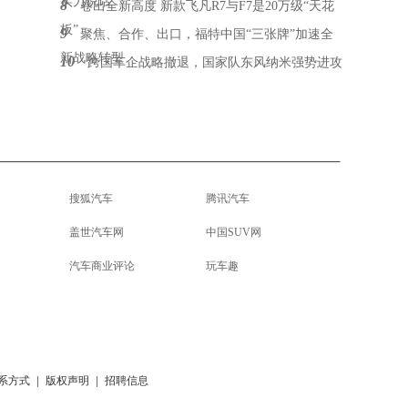
实力说话
8
卷出全新高度 新款飞凡R7与F7是20万级“天花
板”
9
聚焦、合作、出口，福特中国“三张牌”加速全
新战略转型
10
跨国车企战略撤退，国家队东风纳米强势进攻
搜狐汽车
腾讯汽车
盖世汽车网
中国SUV网
汽车商业评论
玩车趣
系方式
|
版权声明
|
招聘信息