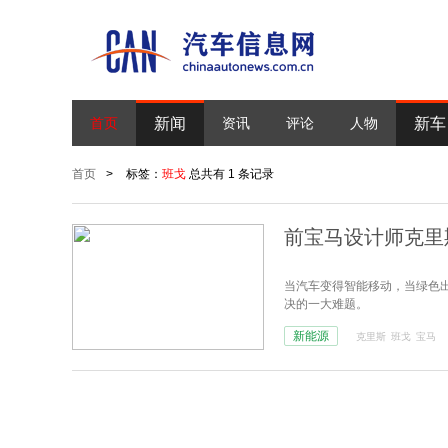
新闻
新车
首页
资讯
评论
人物
首页
>
标签：
班戈
总共有 1 条记录
前宝马设计师克里
当汽车变得智能移动，当绿色
决的一大难题。
新能源
克里斯
班戈
宝马