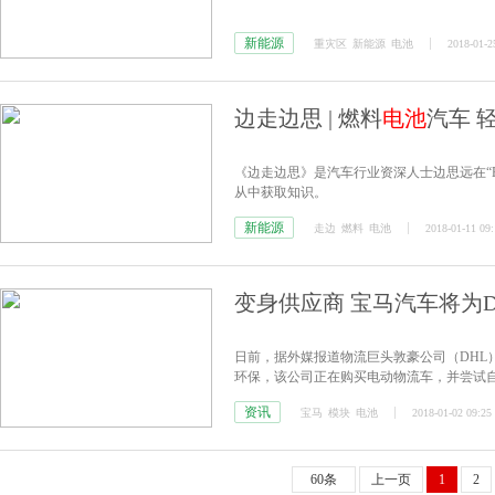
新能源
重灾区
新能源
电池
2018-01-2
边走边思 | 燃料
电池
汽车 
《边走边思》是汽车行业资深人士边思远在“
从中获取知识。
新能源
走边
燃料
电池
2018-01-11 09:
变身供应商 宝马汽车将为D
日前，据外媒报道物流巨头敦豪公司（DHL
环保，该公司正在购买电动物流车，并尝试自己研
动物流车。宝马作为
电池
模块的供应商正在参与D
资讯
宝马
模块
电池
2018-01-02 09:25
的
电池
模块。
60条
上一页
1
2