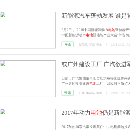
新能源汽车蓬勃发展 谁是
2月2日，“2018中国新能源动力
电池
暨储能产
中国新能源动力
电池
暨储能产业大会”筹备
望。
评论
新能源
背后
电池
2018-02-02 17:
或广州建设工厂 广汽欲进
日前，广汽集团董事长曾庆洪在接受媒体采
广州共同投资建设
电池
工厂，以应对不断扩
资讯
广州
电动车
电池
2018-01-29 14:
2017年动力
电池
仍是新能源
2017年的40宗汽车投诉案件中，电机问题投