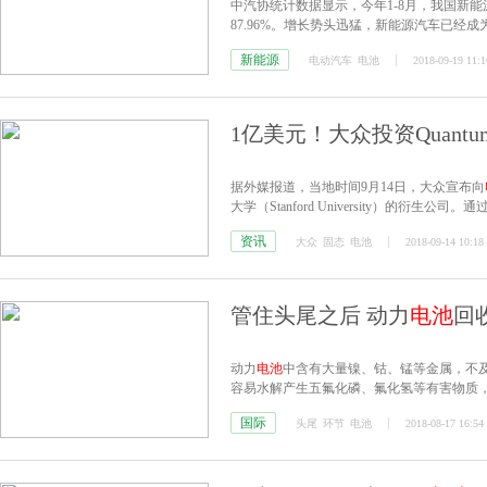
中汽协统计数据显示，今年1-8月，我国新能源汽
87.96%。增长势头迅猛，新能源汽车已经
新能源
电动汽车
电池
2018-09-19 11:1
1亿美元！大众投资Quantu
据外媒报道，当地时间9月14日，大众宣布向
大学（Stanford University）的衍
技术推向市场。
资讯
大众
固态
电池
2018-09-14 10:18
管住头尾之后 动力
电池
回
动力
电池
中含有大量镍、钴、锰等金属，不
容易水解产生五氟化磷、氟化氢等有害物质
来“二次污染”，甚至灾难性后果。
国际
头尾
环节
电池
2018-08-17 16:54