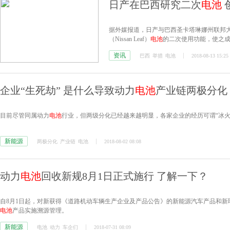
日产在巴西研究二次
电池
据外媒报道，日产与巴西圣卡塔琳娜州联邦大学（Univ
（Nissan Leaf）
电池
的二次使用功能，使之
资讯
巴西
举措
电池
2018-08-13 15:25
企业“生死劫” 是什么导致动力
电池
产业链两极分化
目前尽管同属动力
电池
行业，但两级分化已经越来越明显，各家企业的经历可谓“冰火
新能源
两极分化
产业链
电池
2018-08-02 08:08
动力
电池
回收新规8月1日正式施行 了解一下？
自8月1日起，对新获得《道路机动车辆生产企业及产品公告》的新能源汽车产品和
电池
产品实施溯源管理。
新能源
电池
动力
车企们
2018-07-31 08:09