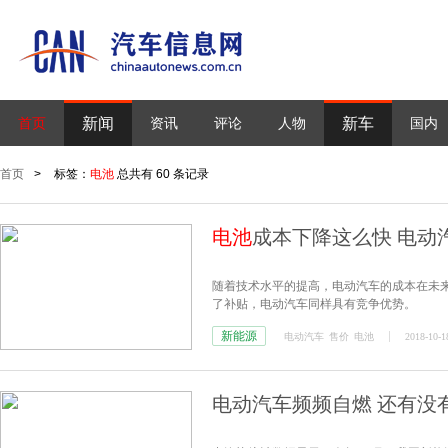
新闻
新车
首页
资讯
评论
人物
国内
首页
>
标签：
电池
总共有 60 条记录
电池
成本下降这么快 电动
随着技术水平的提高，电动汽车的成本在未
了补贴，电动汽车同样具有竞争优势。
新能源
电动汽车
售价
电池
2018-10-1
电动汽车频频自燃 还有没