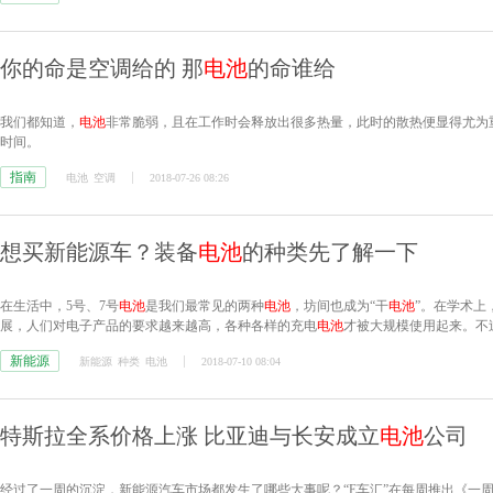
你的命是空调给的 那
电池
的命谁给
我们都知道，
电池
非常脆弱，且在工作时会释放出很多热量，此时的散热便显得尤为
时间。
指南
电池
空调
2018-07-26 08:26
想买新能源车？装备
电池
的种类先了解一下
在生活中，5号、7号
电池
是我们最常见的两种
电池
，坊间也成为“干
电池
”。在学术上
展，人们对电子产品的要求越来越高，各种各样的充电
电池
才被大规模使用起来。不
电池
，也称动力
电池
。
新能源
新能源
种类
电池
2018-07-10 08:04
特斯拉全系价格上涨 比亚迪与长安成立
电池
公司
经过了一周的沉淀，新能源汽车市场都发生了哪些大事呢？“E车汇”在每周推出《一