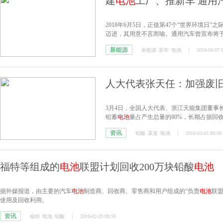
建
电池
工厂、推新车 通用
2018年6月5日，正值第47个“世界环境日
迈进，其用意不言而喻。通用汽车曾宣布将于2
在有序推进中。
新能源
新能源
新车
电池
2018-06-07 
人大代表张天任：加强废
3月4日，全国人大代表、浙江天能集团董事
铅蓄
电池
量占产生总量的80%，长期占据回
了‘劣币驱逐良币’的局面。”
资讯
铅酸
渠道
电池
2018-03-05 09:50
福特等组成的
电池
联盟计划回收200万块铅酸
电池
据外媒报道，由主要的汽车
电池
制造商、回收商、零售商和用户组成的“负责
电池
联盟”
使用及回收利用。
资讯
福特
电池
铅酸
2018-02-20 08:59