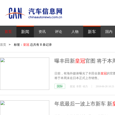
新闻
新车
首页
资讯
评论
人物
国内
首页
>
标签：
皇冠
总共有 8 条记录
曝丰田新
皇冠
官图 将于本
日前，有海外媒体曝光了丰田全新
皇冠
的官
将于本周末在日本正式上市销售。
国际
皇冠
丰田
动力
2018-06-28 10:21
年底最后一波上市新车 新