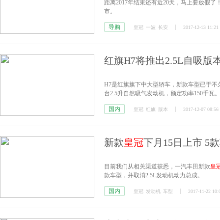
距离2017年结束还有近20天，马上要放
市。
导购
皇冠
一波
长安
2017-12-13 11:21
红旗H7将推出2.5L自吸版
H7是红旗旗下中大型轿车，新款车型已于不久前
台2.5升自然吸气发动机，额定功率150千瓦
国内
皇冠
红旗
版本
2017-12-07 08:56
新款
皇冠
下月15日上市 5款
目前我们从相关渠道获悉，一汽丰田新款
皇
款车型，并取消2.5L发动机动力总成。
国内
皇冠
发动机
车型
2017-11-22 10: