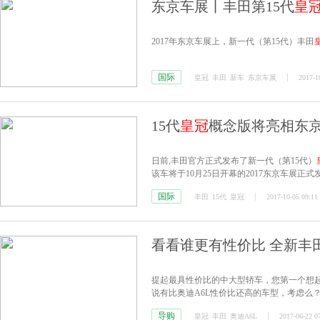
东京车展丨丰田第15代
皇
2017年东京车展上，新一代（第15代）丰田
国际
皇冠
丰田
新车
东京车展
2017-1
15代
皇冠
概念版将亮相东京
日前,丰田官方正式发布了新一代（第15代）
该车将于10月25日开幕的2017东京车展正
国际
丰田
15代
皇冠
2017-10-05 09:11
看看谁更有性价比 全新丰
提起最具性价比的中大型轿车，您第一个想起
说有比奥迪A6L性价比还高的车型，考虑么
皇冠
。
导购
皇冠
丰田
奥迪A6L
2017-06-22 0