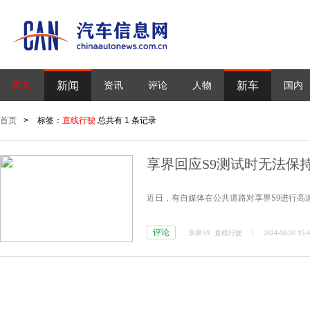
新闻
新车
首页
资讯
评论
人物
国内
首页
>
标签：
直线行驶
总共有 1 条记录
享界回应S9测试时无法保
近日，有自媒体在公共道路对享界S9进行高速
评论
享界S9
直线行驶
2024-08-26 15: