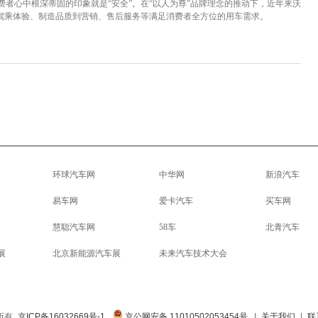
者心中根深蒂固的印象就是“安全”。在“以人为尊”品牌理念的推动下，近年来沃
、驾乘体验、制造品质到营销、售后服务等满足消费者全方位的用车需求。
环球汽车网
中华网
新浪汽车
易车网
爱卡汽车
买车网
慧聪汽车网
58车
北青汽车
展
北京新能源汽车展
未来汽车技术大会
权所有
京ICP备16032669号-1
京公网安备 11010502053454号
|
关于我们
|
联