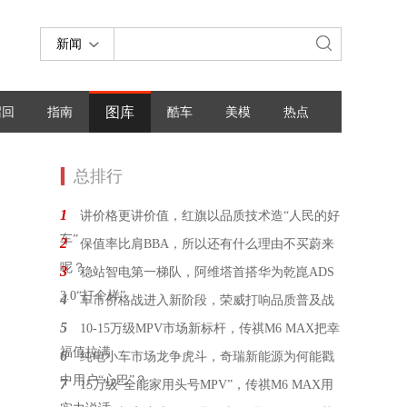
新闻
图库
召回
指南
酷车
美模
热点
总排行
1
讲价格更讲价值，红旗以品质技术造“人民的好
车”
2
保值率比肩BBA，所以还有什么理由不买蔚来
呢？
3
稳站智电第一梯队，阿维塔首搭华为乾崑ADS
3.0“打个样”
4
车市价格战进入新阶段，荣威打响品质普及战
5
10-15万级MPV市场新标杆，传祺M6 MAX把幸
福值拉满
6
纯电小车市场龙争虎斗，奇瑞新能源为何能戳
中用户“心巴”？
7
15万级“全能家用头号MPV”，传祺M6 MAX用