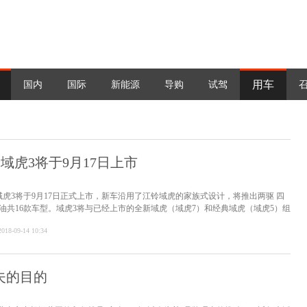
用车
国内
国际
新能源
导购
试驾
域虎3将于9月17日上市
虎3将于9月17日正式上市，新车沿用了江铃域虎的家族式设计，将推出两驱 四
汽油共16款车型。域虎3将与已经上市的全新域虎（域虎7）和经典域虎（域虎5）组
2018-09-14 10:34
夫的目的