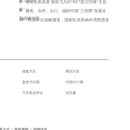
实力说话
8
卷出全新高度 新款飞凡R7与F7是20万级“天花
板”
9
聚焦、合作、出口，福特中国“三张牌”加速全
新战略转型
10
跨国车企战略撤退，国家队东风纳米强势进攻
搜狐汽车
腾讯汽车
盖世汽车网
中国SUV网
汽车商业评论
玩车趣
系方式
|
版权声明
|
招聘信息