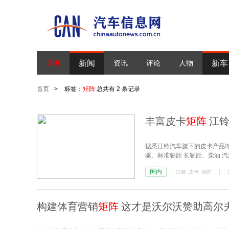
新闻
新车
首页
资讯
评论
人物
首页
>
标签：
矩阵
总共有 2 条记录
丰富皮卡
矩阵
江铃
据悉江铃汽车旗下的皮卡产品域
驱、标准轴距 长轴距、柴油 
成更丰富的产品
矩阵
。
国内
江铃
皮卡
矩阵
构建体育营销
矩阵
这才是沃尔沃赞助高尔