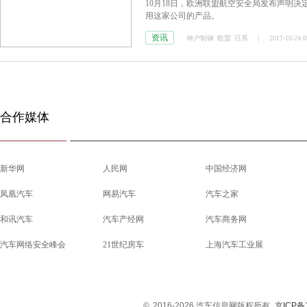
10月18日，欧洲联盟航空安全局发布声明决
用这家公司的产品。
资讯
神户制钢
欧盟
日系
2017-10-24 0
合作媒体
新华网
人民网
中国经济网
凤凰汽车
网易汽车
汽车之家
和讯汽车
汽车产经网
汽车商务网
汽车网络安全峰会
21世纪房车
上海汽车工业展
©
2016-2026 汽车信息网版权所有
京ICP备1