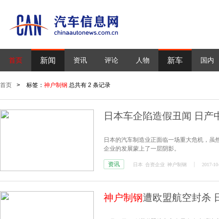
新闻
新车
首页
资讯
评论
人物
国内
首页
>
标签：
神户制钢
总共有 2 条记录
日本车企陷造假丑闻 日产
日本的汽车制造业正面临一场重大危机，虽
企业的发展蒙上了一层阴影。
资讯
日本
合资企业
神户制钢
2017-10
神户制钢
遭欧盟航空封杀 