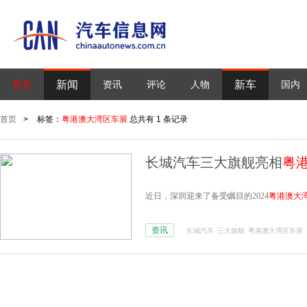
新闻
新车
首页
资讯
评论
人物
国内
首页
>
标签：
粤港澳大湾区车展
总共有 1 条记录
长城汽车三大旗舰亮相
粤
近日，深圳迎来了备受瞩目的2024
粤港澳大
资讯
长城汽车
三大旗舰
粤港澳大湾区车展