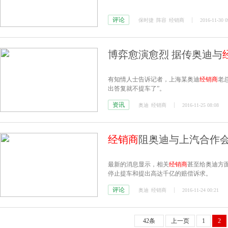
评论
保时捷
阵容
经销商
2016-11-30 0
博弈愈演愈烈 据传奥迪与
有知情人士告诉记者，上海某奥迪
经销商
老
出答复就不提车了”。
资讯
奥迪
经销商
2016-11-25 08:08
经销商
阻奥迪与上汽合作
最新的消息显示，相关
经销商
甚至给奥迪方
停止提车和提出高达千亿的赔偿诉求。
评论
奥迪
经销商
2016-11-24 00:21
42条
上一页
1
2