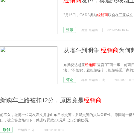
经销商
发声：奥迪想联姻上
2月16日，CADA奥迪
经销商
联会在三亚成立
资讯
奥迪
经销商
2017-02-16 16:44
从暗斗到明争
经销商
为何
东风悦达起亚
经销商
“逼宫”厂商一事，前两
法：“不落实，就拒绝提车，拒绝接受厂家的
过。
评论
将军
经销商
厂商
2017-01-19 08:
新购车上路被扣12分，原因竟是
经销商
……
前不久，微博一位网友发文并@山东日照交警，质疑交警的执法公正性。原因是一辆刚
口，被交警当场扣下，并进行罚款200元和记12分的处罚。
原创
经销商
扣分
2017-01-04 08:46