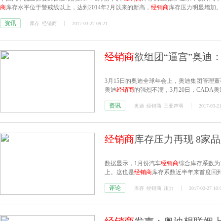
商
库存水平位于警戒线以上，达到2014年2月以来的新高，
经销商
库存压力明显增加
资讯
库存
经销商
2017-03-22 09:21
经销商
欲组团“逼宫”奥迪
3月15日的奥迪全球年会上，奥迪集团管理
奥迪
经销商
的强烈不满，3月20日，CADA奥
资讯
奥迪
经销商
三亚声明
2017-03-21
经销商
库存压力再现 8家
数据显示，1月份汽车
经销商
综合库存系数为1
上。这也是
经销商
库存系数近半年来首度回
评论
库存
经销商
压力
2017-02-27 10: