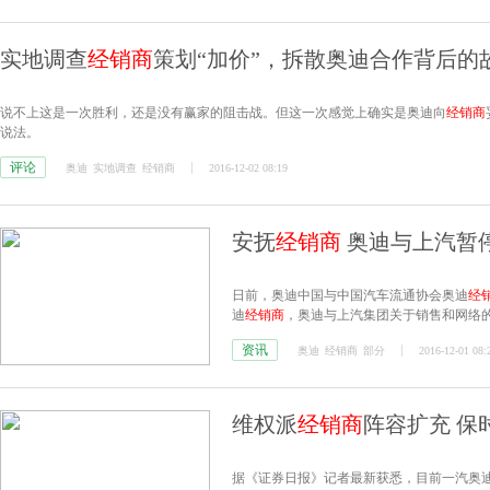
实地调查
经销商
策划“加价”，拆散奥迪合作背后的
说不上这是一次胜利，还是没有赢家的阻击战。但这一次感觉上确实是奥迪向
经销商
说法。
评论
奥迪
实地调查
经销商
2016-12-02 08:19
安抚
经销商
奥迪与上汽暂
日前，奥迪中国与中国汽车流通协会奥迪
经
迪
经销商
，奥迪与上汽集团关于销售和网络
资讯
奥迪
经销商
部分
2016-12-01 08:
维权派
经销商
阵容扩充 保
据《证券日报》记者最新获悉，目前一汽奥