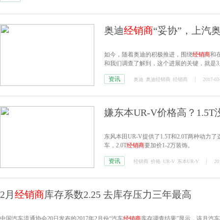
奥迪
经销商
“妥协”，上汽
如今，随着奥迪的积极推进，围绕
经销商
和
和我们调查了解到，这个进展的关键，就是3
迪“北京主题会议”。
资讯
奥迪
奥迪经销商
经销商
2017-03
嫌东本UR-V价格高？1.5T没
东风本田UR-V提供了1.5T和2.0T两种动力了
车，2.0T
经销商
要加价1-2万装饰。
资讯
经销商
价格
UR-V
东本UR-V
20
2月
经销商
库存系数2.25 去库存压力三年最高
中国汽车流通协会20日发布的2017年2月份“汽车
经销商
库存调查结果”显示，该月汽车