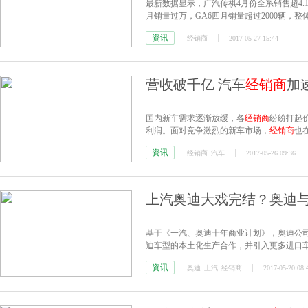
最新数据显示，广汽传祺4月份全系销售超4.1万
月销量过万，GA6四月销量超过2000辆，
资讯
经销商
2017-05-27 15:44
营收破千亿 汽车
经销商
加
国内新车需求逐渐放缓，各
经销商
纷纷打起
利润。面对竞争激烈的新车市场，
经销商
也
中国汽车流通行业
经销商
集团百强排行榜”
资讯
经销商
汽车
2017-05-26 09:36
上汽奥迪大戏完结？奥迪
基于《一汽、奥迪十年商业计划》，奥迪公
迪车型的本土化生产合作，并引入更多进口
先科技和以心悦心的奥迪“卓悦”服务。
资讯
奥迪
上汽
经销商
2017-05-20 08: