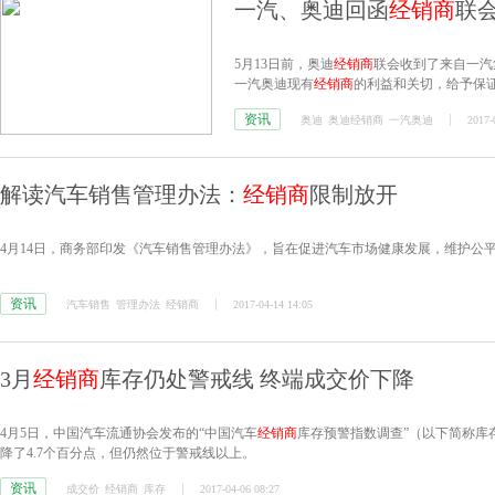
一汽、奥迪回函
经销商
联会
5月13日前，奥迪
经销商
联会收到了来自一汽
一汽奥迪现有
经销商
的利益和关切，给予保
资讯
奥迪
奥迪经销商
一汽奥迪
2017-
解读汽车销售管理办法：
经销商
限制放开
4月14日，商务部印发《汽车销售管理办法》，旨在促进汽车市场健康发展，维护公
资讯
汽车销售
管理办法
经销商
2017-04-14 14:05
3月
经销商
库存仍处警戒线 终端成交价下降
4月5日，中国汽车流通协会发布的“中国汽车
经销商
库存预警指数调查”（以下简称库存
降了4.7个百分点，但仍然位于警戒线以上。
资讯
成交价
经销商
库存
2017-04-06 08:27