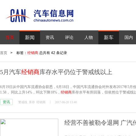
新闻
新车
首页
资讯
评论
人物
国内
首页
>
标签：
经销商
总共有 42 条记录
5月汽车
经销商
库存水平仍位于警戒线以上
6月19日从中国汽车流通协会获悉，6月18日，中国汽车流通协会对外发布2017年5月份
1.58， 同比上升14%，环比下降18%，
经销商
库存水平有所回落，但依然位于警戒线
资讯
警戒线
库存
经销商
2017-06-20 13:40
经营不善被勒令退网 广汽