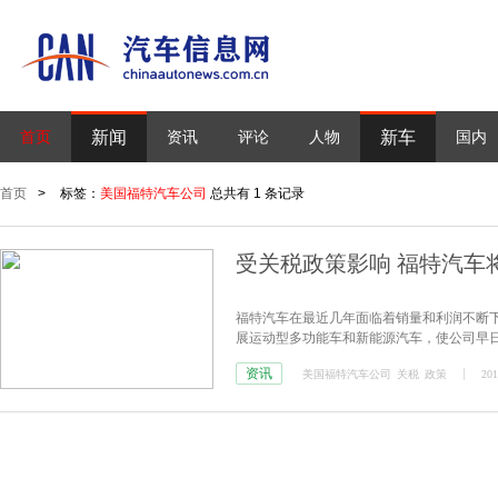
新闻
新车
首页
资讯
评论
人物
国内
首页
>
标签：
美国福特汽车公司
总共有 1 条记录
受关税政策影响 福特汽车
福特汽车在最近几年面临着销量和利润不断
展运动型多功能车和新能源汽车，使公司早
资讯
美国福特汽车公司
关税
政策
201