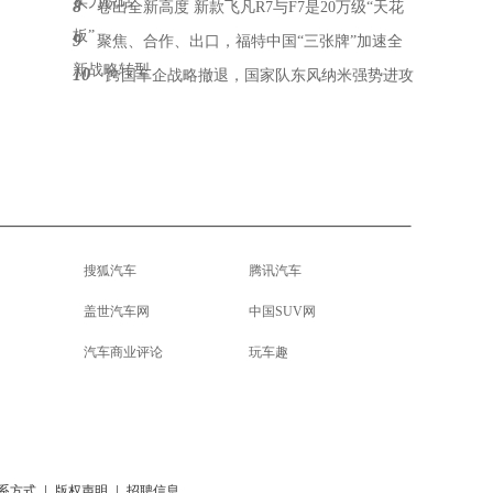
实力说话
8
卷出全新高度 新款飞凡R7与F7是20万级“天花
板”
9
聚焦、合作、出口，福特中国“三张牌”加速全
新战略转型
10
跨国车企战略撤退，国家队东风纳米强势进攻
搜狐汽车
腾讯汽车
盖世汽车网
中国SUV网
汽车商业评论
玩车趣
系方式
|
版权声明
|
招聘信息