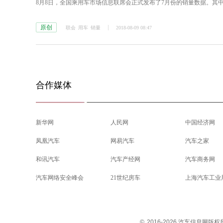
8月8日，全国乘用车市场信息联席会正式发布了7月份的销量数据。其中，
原创
联会
用车
销量
2018-08-09 08:47
合作媒体
新华网
人民网
中国经济网
凤凰汽车
网易汽车
汽车之家
和讯汽车
汽车产经网
汽车商务网
汽车网络安全峰会
21世纪房车
上海汽车工业
©
2016-2026 汽车信息网版