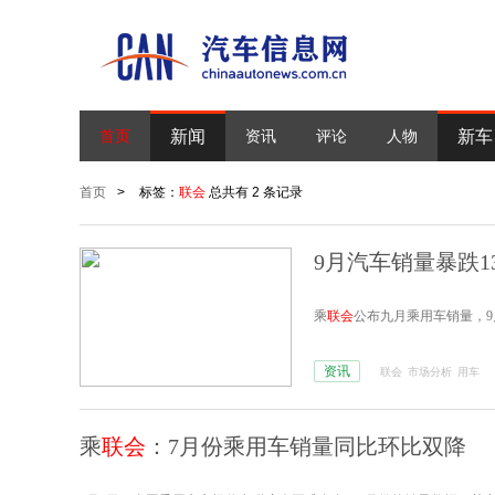
新闻
新车
首页
资讯
评论
人物
首页
>
标签：
联会
总共有 2 条记录
9月汽车销量暴跌13
乘
联会
公布九月乘用车销量，9月
资讯
联会
市场分析
用车
乘
联会
：7月份乘用车销量同比环比双降