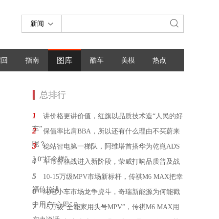
新闻
图库
召回
指南
酷车
美模
热点
总排行
1
讲价格更讲价值，红旗以品质技术造“人民的好
车”
2
保值率比肩BBA，所以还有什么理由不买蔚来
呢？
3
稳站智电第一梯队，阿维塔首搭华为乾崑ADS
3.0“打个样”
4
车市价格战进入新阶段，荣威打响品质普及战
5
10-15万级MPV市场新标杆，传祺M6 MAX把幸
福值拉满
6
纯电小车市场龙争虎斗，奇瑞新能源为何能戳
中用户“心巴”？
7
15万级“全能家用头号MPV”，传祺M6 MAX用