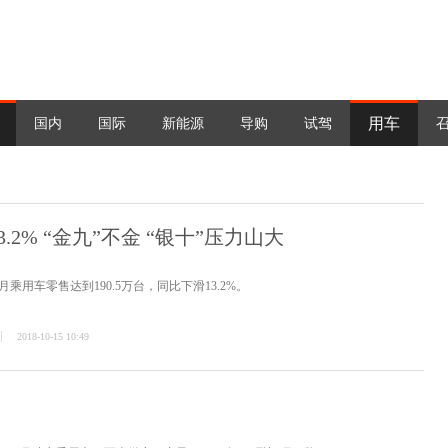
用车
国内
国际
新能源
导购
试驾
.2% “金九”不金 “银十”压力山大
乘用车零售达到190.5万台，同比下滑13.2%。
2018-10-15 10:49