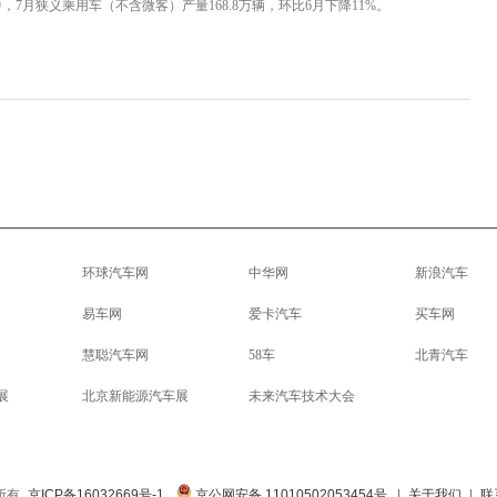
7月狭义乘用车（不含微客）产量168.8万辆，环比6月下降11%。
环球汽车网
中华网
新浪汽车
易车网
爱卡汽车
买车网
慧聪汽车网
58车
北青汽车
展
北京新能源汽车展
未来汽车技术大会
权所有
京ICP备16032669号-1
京公网安备 11010502053454号
|
关于我们
|
联