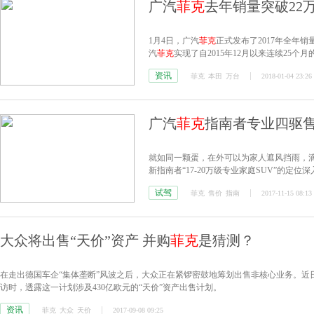
广汽
菲克
去年销量突破22
1月4日，广汽
菲克
正式发布了2017年全年销
汽
菲克
实现了自2015年12月以来连续25个
资讯
菲克
本田
万台
2018-01-04 23:26
广汽
菲克
指南者专业四驱售
就如同一颗蛋，在外可以为家人遮风挡雨，
新指南者“17-20万级专业家庭SUV”的定位
试驾
菲克
售价
指南
2017-11-15 08:13
大众将出售“天价”资产 并购
菲克
是猜测？
在走出德国车企“集体垄断”风波之后，大众正在紧锣密鼓地筹划出售非核心业务。近日，大众汽
访时，透露这一计划涉及430亿欧元的“天价”资产出售计划。
资讯
菲克
大众
天价
2017-09-08 09:25