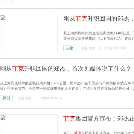
刚从
菲克
升职回国的郑杰
从上海到底特律的直线距离大概11486公
菲亚特克莱斯勒集团（以下简称FCA）在临
勒销售公司（以下简称广汽
菲克
）总裁郑杰被
人物
菲克
郑杰
2017-01-23 09:38
业务。
刚从
菲克
升职回国的郑杰，首次见媒体说了什么？
从上海到底特律的直线距离大概11486公里，而郑杰却在十天前马不停蹄的奔波在两
临近中国春节前，会公布一则如此重要的人事任命：广汽菲亚特克莱斯勒销售公司（
（COO），全面负责FCA在中国的业务。
原创
菲克
郑杰
2017-01-23 09:39
菲克
集团官方宣布：郑杰正
今日，
菲克
集团官方正式宣布，郑杰被任命