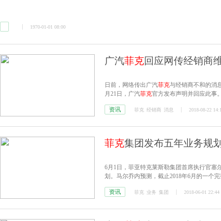
1970-01-01 08:00
广汽
菲克
回应网传经销商维
日前，网络传出广汽
菲克
与经销商不和的消息
月21日，广汽
菲克
官方发布声明并回应此事
资讯
菲克
经销商
消息
2018-08-22 14:
菲克
集团发布五年业务规划
6月1日，菲亚特克莱斯勒集团首席执行官塞尔吉
划。马尔乔内预测，截止2018年6月的一个
资讯
菲克
业务
集团
2018-06-01 22:44