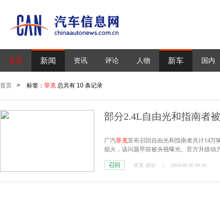
新闻
新车
首页
资讯
评论
人物
国内
首页
>
标签：
菲克
总共有 10 条记录
部分2.4L自由光和指南者被召
广汽
菲克
宣布召回自由光和指南者共计14万辆
熄火，该问题早前被央视曝光。官方升级动
提供交通补贴。
召回
菲克
部分
2018-09-30 09:30