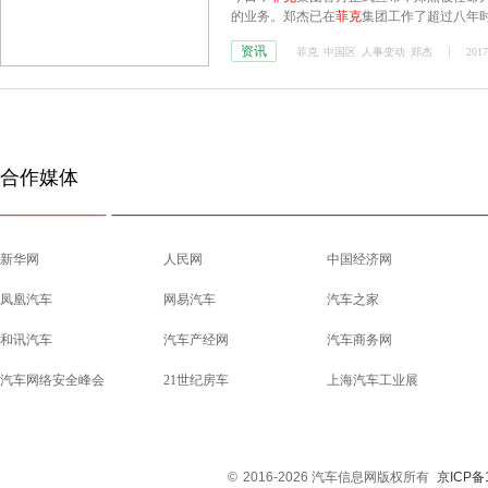
的业务。郑杰已在
菲克
集团工作了超过八年时
以前曾在中国担任
菲克
集团营销方面的高级
资讯
菲克
中国区
人事变动
郑杰
2017
合作媒体
新华网
人民网
中国经济网
凤凰汽车
网易汽车
汽车之家
和讯汽车
汽车产经网
汽车商务网
汽车网络安全峰会
21世纪房车
上海汽车工业展
©
2016-2026 汽车信息网版权所有
京ICP备1