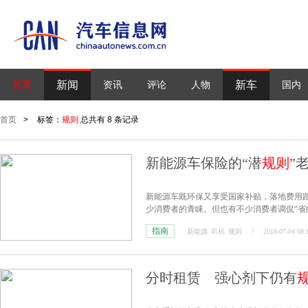
新闻
新车
首页
资讯
评论
人物
国内
首页
>
标签：
规则
总共有 8 条记录
新能源车保险的“潜
规则
”
新能源车既环保又享受国家补贴，落地费用
少消费者的青睐。但也有不少消费者调侃“省的
指南
新能源
司机
规则
2018-07-04 08:
分时租赁 强心剂下仍有