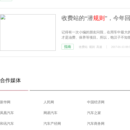
收费站的“潜
规则
”，今年
记得有一次小编的朋友问我，在用车中最大
才是油费、保养等项目。所以，饱汉子不知
指南
收费站
规则
高速
2017-01-13 09:
合作媒体
新华网
人民网
中国经济网
凤凰汽车
网易汽车
汽车之家
和讯汽车
汽车产经网
汽车商务网