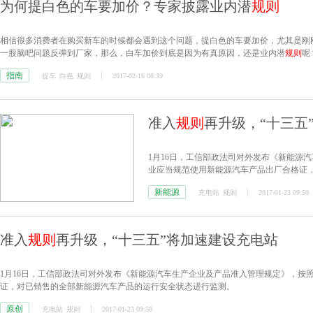
为何提白色的车要加价？专家披露业内潜
规则
相信很多消费者在购买新车的时候都会遇到这个问题，提白色的车要加价，尤其是刚
一股脑吧问题反弹到厂家，那么，白车加价到底是因为有真原因，还是业内潜
规则
呢
指南
提车
白色
规则
2017-02-16 08:39
准入
规则
再升级，“十三五
1月16日，工信部政法司对外发布《新能源
业应当规范使用新能源汽车产品出厂合格证
新能源
充电站
规则
2017-01-23 09:50
准入
规则
再升级，“十三五”将加速建设充电站
1月16日，工信部政法司对外发布《新能源汽车生产企业及产品准入管理规定》，按
证，对已销售的全部新能源汽车产品的运行安全状态进行监测。
原创
充电站
规则
2017-01-23 09:50