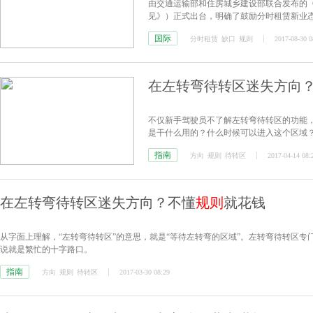
由交通运输部和住房城乡建设部联合发布的
见》）正式出台，明确了鼓励分时租赁新业
国际
分时租赁
缺口
规则
2017-08-30 0
在左转弯待转区迷失方向
不仅新手驾驶员不了解左转弯待转区的功能
是干什么用的？什么时候可以进入这个区域
指南
方向
规则
待转区
2017-04-14 08:
在左转弯待转区迷失方向？不懂
规则
就花钱
从字面上理解，“左转弯待转区”的意思，就是“等待左转弯的区域”。左转弯待转区
说就是繁忙的十字路口。
指南
方向
规则
待转区
2017-03-30 08:29