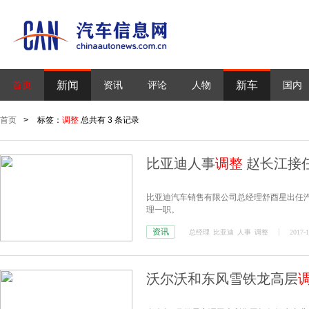
新闻
新车
首页
资讯
评论
人物
国内
首页
>
标签：
调整
总共有 3 条记录
比亚迪人事
调整
赵长江接
比亚迪汽车销售有限公司总经理舒酉星出任
理一职。
资讯
总经理
比亚迪
人事
调整
2017-1
沃尔沃和东风雪铁龙高层