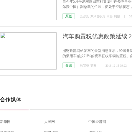
自今年5月份易寒调回吉利集团担任领克事
尔沃中国）副总裁的位置，便处于空缺状态，
获悉，沃尔沃中国已成功邀请到现任东风雪
原创
沃尔沃
东风雪铁龙
高层
调整
20
职务。
汽车购置税优惠政策延续 20
据财政部网站发布的最新消息显示，经国务院批准
的乘用车减按7 5%的税率征收车辆购置税。自
资讯
购置税
调整
2016-12-15 09:22
合作媒体
新华网
人民网
中国经济网