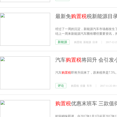
最新免
购置税
税新能源目录
经过了一周的沉淀，新能源汽车市场都发生了
结上一周来新能源汽车圈有哪些重要资讯，
新能源
购置税
新能源
目录
2017-12-2
汽车
购置税
将回升 会引发
汽车
购置税
即将升回来了，原来税率是7.5%。
评论
购置税
排量
车市
2017-11-25 09:
购置税
优惠末班车 三款值得
时间稍纵即逝，自2017年1月1日起至2017年