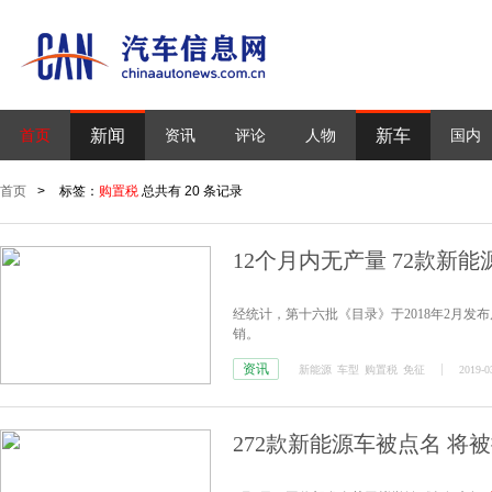
新闻
新车
首页
资讯
评论
人物
国内
首页
>
标签：
购置税
总共有 20 条记录
12个月内无产量 72款新
经统计，第十六批《目录》于2018年2月发
销。
资讯
新能源
车型
购置税
免征
2019-0
272款新能源车被点名 将