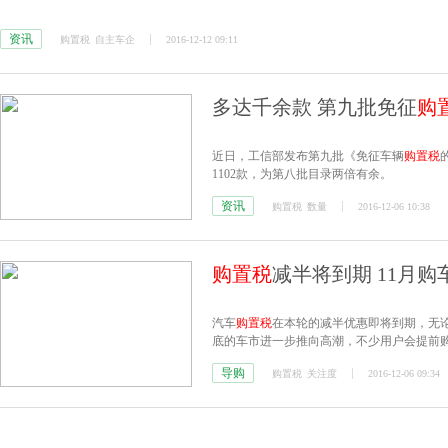
资讯
购置税
自主车企
2016-12-12 09:11
多达千余款 第九批免征
购
近日，工信部发布第九批《免征车辆
购置税
1102款，为第八批目录两倍有余。
资讯
购置税
数量
2016-12-06 10:38
购置税
减半将到期 11月
汽车
购置税
在本轮的减半优惠即将到期，无论
底的车市进一步推向高潮，不少用户会提前
导购
购置税
关注度
2016-12-06 09:34