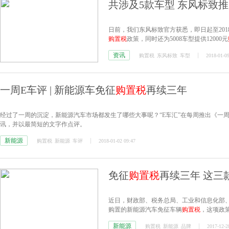
共涉及5款车型 东风标致推
日前，我们东风标致官方获悉，即日起至2018年
购置税
政策，同时还为5008车型提供12000元
资讯
购置税
东风标致
车型
2018-01-09
一周E车评 | 新能源车免征
购置税
再续三年
经过了一周的沉淀，新能源汽车市场都发生了哪些大事呢？“E车汇”在每周推出《一
讯，并以最简短的文字作点评。
新能源
购置税
新能源
车评
2018-01-02 09:47
免征
购置税
再续三年 这三
近日，财政部、税务总局、工业和信息化部、科
购置的新能源汽车免征车辆
购置税
，这项政
很多车企都已经蓄势待发了，下面小编就来
新能源
购置税
新能源
品牌
2017-12-2