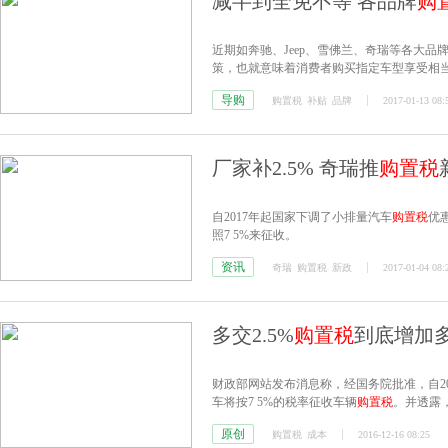
减半到全免不等 各品牌
购
近期如奔驰、Jeep、雪佛兰、奇瑞等各大品
策，也就意味着消费者购买指定车型享受相
下汇总信息查看您关注的品牌的补贴政策。
导购
购置税
补贴
品牌
2017-01-13 08:
厂家补2.5% 奇瑞推
购置税
自2017年起国家下调了小排量汽车
购置税
优
照7 5%来征收。
资讯
奇瑞
购置税
新政
2017-01-04 08:
多交2.5%
购置税
到底增加
财政部网站发布消息称，经国务院批准，自201
车将按7 5%的税率征收车辆
购置税
。并透露，
原创
购置税
成本
2016-12-16 08:25