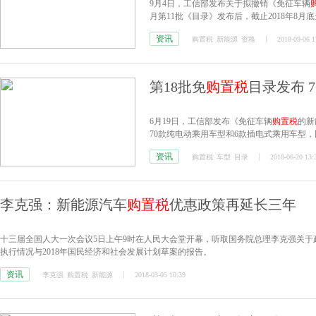
9月4日，工信部发布关于拟撤销《免征车辆
月第11批《目录》发布后，截止2018年8
资讯
购置税
新能源
资格
2018-09-06 1
第18批免
购置税
目录发布 
6月19日，工信部发布《免征车辆
购置税
的新
70款纯电动乘用车型和6款插电式乘用车型
动乘用车型进入6款插电式乘用车型进入此
资讯
购置税
车型
目录
2018-06-20 13:
车型名单，24款新能源车型在列。
李克强：新能源汽车
购置税
优惠政策再延长三年
十三届全国人大一次会议5日上午9时在人民大会堂开幕，听取国务院总理李克强关于政
执行情况与2018年国民经济和社会发展计划草案的报告。
资讯
李克强
购置税
新能源
2018-03-05 10:39