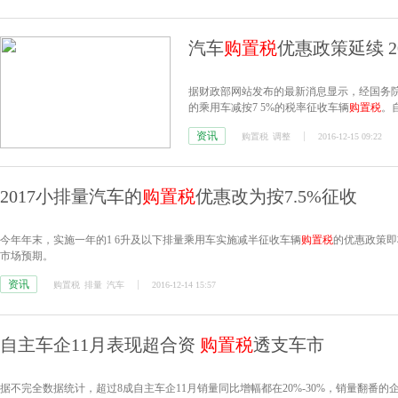
汽车
购置税
优惠政策延续 20
据财政部网站发布的最新消息显示，经国务院批准
的乘用车减按7 5%的税率征收车辆
购置税
。
资讯
购置税
调整
2016-12-15 09:22
2017小排量汽车的
购置税
优惠改为按7.5%征收
今年年末，实施一年的1 6升及以下排量乘用车实施减半征收车辆
购置税
的优惠政策即
市场预期。
资讯
购置税
排量
汽车
2016-12-14 15:57
自主车企11月表现超合资
购置税
透支车市
据不完全数据统计，超过8成自主车企11月销量同比增幅都在20%-30%，销量翻番的