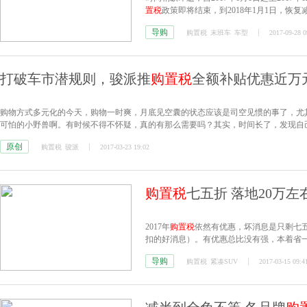
置税
政策即将结束，到2018年1月1日，恢复
手1.6升排量车型的准车主们可要捉紧时间乐
导购
购置税
末班车
车型
2017-09-28 0
打破车市潜规则，骏派推
购置税
全额补贴优惠近万
购物方式多元化的今天，购物一时爽，月底见空囊的状态应该是司空见惯的事了，尤
可怕的小野兽啊。有时候不得不怀疑，真的有那么需要吗？其实，时间长了，发现自
原创
购置税
骏派
2017-03-23 19:02
购置税
七五折 落地20万左
2017年
购置税
依然有优惠，坏消息是只剩七
扣的好消息）。有优惠总比没有强，本着省
惠，同时落地价格在20万左右的大空间合资紧
导购
购置税
紧凑SUV
2017-03-15 09:4