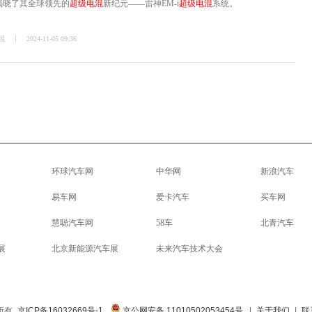
大揭晓了其全球领先的
超级电混
新纪元——雷神EM-i
超级电混
系统。
混
2024-11-05 09:36
环球汽车网
中华网
新浪汽车
易车网
爱卡汽车
买车网
慧聪汽车网
58车
北青汽车
展
北京新能源汽车展
未来汽车技术大会
权所有
京ICP备16032669号-1
京公网安备 11010502053454号
|
关于我们
|
联