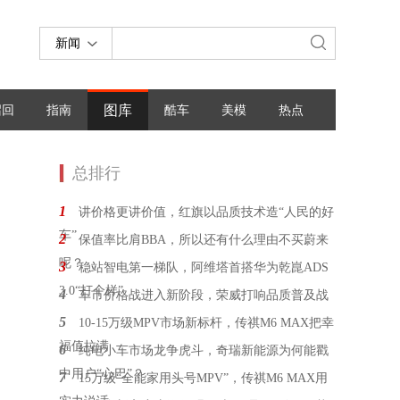
新闻
图库
召回
指南
酷车
美模
热点
总排行
1
讲价格更讲价值，红旗以品质技术造“人民的好
车”
2
保值率比肩BBA，所以还有什么理由不买蔚来
呢？
3
稳站智电第一梯队，阿维塔首搭华为乾崑ADS
3.0“打个样”
4
车市价格战进入新阶段，荣威打响品质普及战
5
10-15万级MPV市场新标杆，传祺M6 MAX把幸
福值拉满
6
纯电小车市场龙争虎斗，奇瑞新能源为何能戳
中用户“心巴”？
7
15万级“全能家用头号MPV”，传祺M6 MAX用