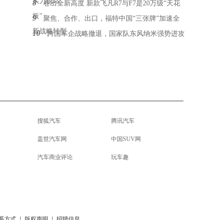
实力说话
8
卷出全新高度 新款飞凡R7与F7是20万级“天花
板”
9
聚焦、合作、出口，福特中国“三张牌”加速全
新战略转型
10
跨国车企战略撤退，国家队东风纳米强势进攻
搜狐汽车
腾讯汽车
盖世汽车网
中国SUV网
汽车商业评论
玩车趣
系方式
|
版权声明
|
招聘信息