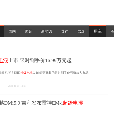
用车
国内
国际
新能源
导购
试驾
电混
上市 限时到手价16.99万元起
SUV 5 EHD
超级电混
以16.99万元起的限时到手价强势杀入市场。
2025-11-05 16:17
Mi5.0 吉利发布雷神EM-i
超级电混