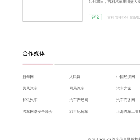
10月30日，吉利汽车集团盛
评论
吉利
雷神EM-i
超级电
合作媒体
新华网
人民网
中国经济网
凤凰汽车
网易汽车
汽车之家
和讯汽车
汽车产经网
汽车商务网
汽车网络安全峰会
21世纪房车
上海汽车工业
©
2016-2026 汽车信息网版