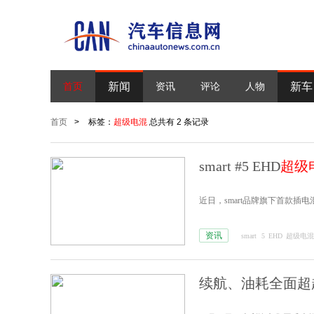
新闻
新车
首页
资讯
评论
人物
首页
>
标签：
超级电混
总共有 2 条记录
smart #5 EHD
超级
近日，smart品牌旗下首款插电混动
资讯
smart
5
EHD
超级电混
续航、油耗全面超越D