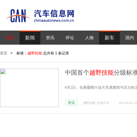
新闻
新车
首页
资讯
评论
人物
国内
首页
>
标签：
越野技能
总共有 1 条记录
中国首个
越野技能
分级标准
6月2日，在新疆喀什这片充满激情与活力的
资讯
越野技能
长城汽车
2025-06-03 14