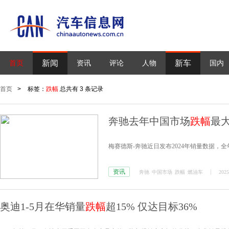
新闻
新车
首页
资讯
评论
人物
国内
首页
>
标签：
跌幅
总共有 3 条记录
奔驰去年中国市场
跌幅
最
梅赛德斯-奔驰近日发布2024年销量数据，全
资讯
奔驰
中国市场
跌幅
燃油车
2025
奥迪1-5月在华销量
跌幅
超15% 仅达目标36%