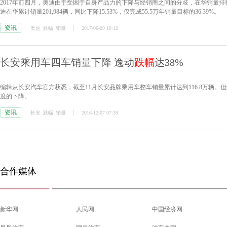
2017年前四月，奥迪由于受困于自身产品力的下降与经销商之间的分歧，在华销量
迪在华累计销量201,984辆，同比下降15.53%，仅完成55.5万年销量目标的36.39%。
资讯
奥迪
跌幅
销量
2017-06-09 10:12
长安乘用车四车销量下降 逸动
跌幅
达38%
编辑从长安汽车官方获悉，截至11月长安品牌乘用车整车销量累计达到116 8万辆。
度的下降。
资讯
长安
跌幅
销量
2016-12-07 07:39
合作媒体
新华网
人民网
中国经济网